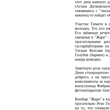
этот день важную д
(Агния Дитковскит
связавшись с "лысы
наконец-то найдет о
Участие Тимати в п
молодец. Тот, кто у
Его забавные речи
смешные в "Жаре" -
трогательными ра
гастарбайтерами на
Тигран Кеосаян (пр
Голубев (бармен) и
жанра комедии.
Заметную роль сыгр
Дени стопроцентно 
доброго, а на пре
комплименты за хор
выпускница Фабрики 
фотоаппаратом: благ
Вообще "Жара" в ка
трогательно Резо Г
на то, что снимал