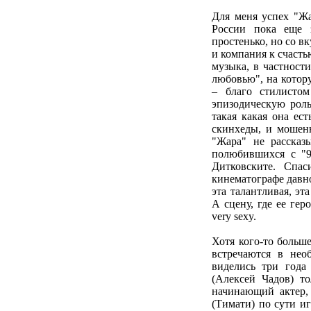
Для меня успех "Жа
России пока еще з
простенько, но со в
и компания к счаст
музыка, в частност
любовью", на котор
– благо стилисто
эпизодическую роль
такая какая она ест
скинхеды, и мошен
"Жара" не рассказ
полюбившихся с "9
Дитковските. Спас
кинематографе давно
эта талантливая, э
А сцену, где ее гер
very sexy.
Хотя кого-то больш
встречаются в нео
виделись три года
(Алексей Чадов) т
начинающий актер,
(Тимати) по сути и