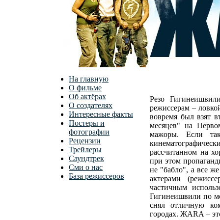
На главную
О фильме
Об актёрах
Резо Гигинеишвил
О создателях
режиссерам – ловко
Интересные факты
вовремя был взят в
Постеры и
месяцев" на Перво
фотографии
мажоры. Если так
Рецензии
кинематографичес
Трейлеры
рассчитанном на хо
Саундтрек
при этом пропаганд
Сми о нас
не "бабло", а все 
База режиссеров
актерами (режисс
частичным использ
Гигинеишвили по мо
снял отличную ко
городах. ЖАRА – это