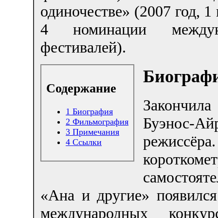
одиночестве» (2007 год, 1 
4 номинации междун
фестивалей).
Биограф
Содержание
Закончила
1
Биография
Буэнос-А
2
Фильмография
3
Примечания
режисс
4
Ссылки
коротком
самостоят
«Ана и другие» появился
международных конку