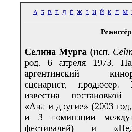
А
Б
В
Г
Д
Ё
Ж
З
И
Й
К
Л
М
Режиссёр
Селина Мурга
(исп.
Celi
род. 6 апреля 1973, П
аргентинский киноре
сценарист, продюсер. 
известна постановкой
«Ана и другие» (2003 год,
и 3 номинации междун
фестивалей) и «Не