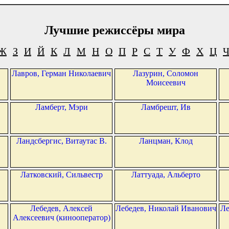
Лучшие режиссёры мира
Ж
З
И
Й
К
Л
М
Н
О
П
Р
С
Т
У
Ф
Х
Ц
Лавров, Герман Николаевич
Лазурин, Соломон
Моисеевич
Ламберт, Мэри
Ламбрешт, Ив
Ландсбергис, Витаутас В.
Ланцман, Клод
Латковский, Сильвестр
Латтуада, Альберто
Лебедев, Алексей
Лебедев, Николай Иванович
Ле
Алексеевич (кинооператор)