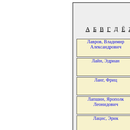
А
Б
В
Г
Д
Ё
Лавров, Владимир
Александрович
Лайн, Эдриан
Ланг, Фриц
Лапшин, Ярополк
Леонидович
Лацис, Эрик