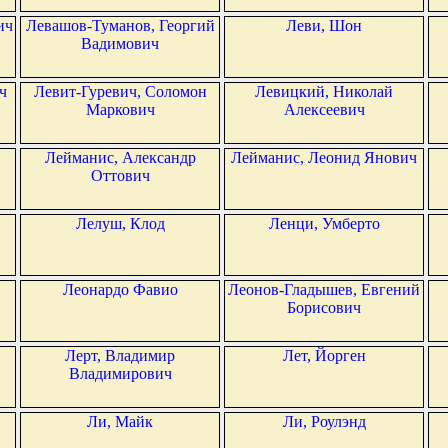
ич
Левашов-Туманов, Георгий
Леви, Шон
Вадимович
ч
Левит-Гуревич, Соломон
Левицкий, Николай
Маркович
Алексеевич
Лейманис, Александр
Лейманис, Леонид Янович
Оттович
Лелуш, Клод
Ленци, Умберто
Леонардо Фавио
Леонов-Гладышев, Евгений
Борисович
Лерт, Владимир
Лет, Йорген
Владимирович
Ли, Майк
Ли, Роулэнд