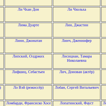
Ли Чхан Дон
Ли Чхольха
Лима Дуарте
Лин, Джастин
Линн, Джонатан
Линч, Дженнифер
Липский, Олдржих
Лисициан, Тамара
Николаевна
Лифшиц, Себастьен
Лич, Донован (актёр)
)
Ло Вэй (режиссёр)
Лобан, Сергей Витальевич
Ломбарди, Франсиско Хосе
Лопатинский, Фауст
Л