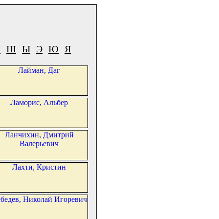
Ч
Ш
Ы
Э
Ю
Я
Лайман, Даг
Ламорис, Альбер
Ланчихин, Дмитрий
Валерьевич
Лахти, Кристин
бедев, Николай Игоревич