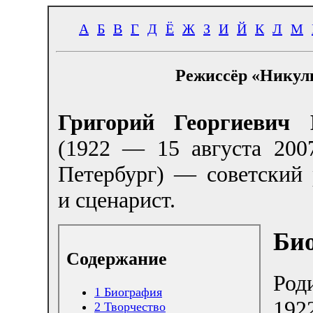
А
Б
В
Г
Д
Ё
Ж
З
И
Й
К
Л
М
Режиссёр «Никули
Григорий Георгиевич 
(1922 — 15 августа 2007
Петербург) — советский 
и сценарист.
Би
Содержание
Ро
1
Биография
192
2
Творчество