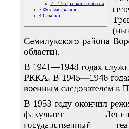
2.1
Театральные работы
сел
3
Фильмография
4
Ссылки
Тре
(ны
Семилукского района Вор
области).
В 1941—1948 годах служи
РККА. В 1945—1948 годах
военным следователем в П
В 1953 году окончил реж
факультет Ленингр
государственный теат