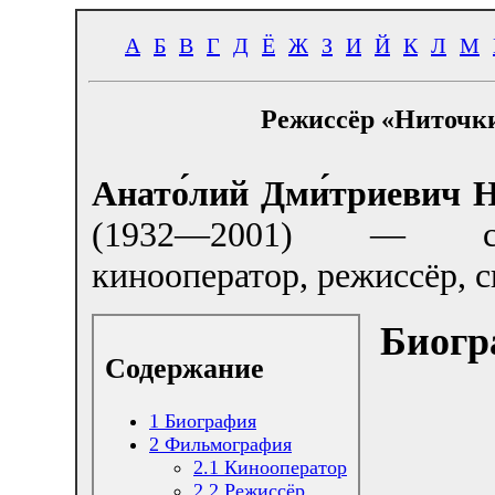
А
Б
В
Г
Д
Ё
Ж
З
И
Й
К
Л
М
Режиссёр «Ниточк
Анато́лий Дми́триевич Н
(1932—2001) — сов
кинооператор, режиссёр, с
Биогр
Содержание
1
Биография
2
Фильмография
2.1
Кинооператор
2.2
Режиссёр