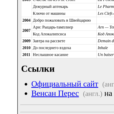
Дежурный аптекарь
Le Pharm
Ключи от машины
Les Clefs
2004
Добро пожаловать в Швейцарию
Арн: Рыцарь-тамплиер
Arn — Te
2007
Код Апокалипсиса
Код Апок
2009
Завтра на рассвете
Demain dè
2010
До последнего вздоха
Inhale
2011
Неслышное касание
Un baiser
Ссылки
Официальный сайт
(анг
Венсан Перес
на
(англ.)