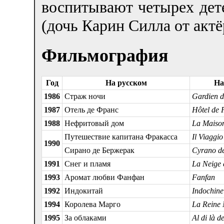
воспитывают четырех дете
(дочь Карин Силла от актё
Фильмография
Год
На русском
На
1986
Страж ночи
Gardien de
1987
Отель де Франс
Hôtel de 
1988
Нефритовый дом
La Maison
Путешествие капитана Фракасса
Il Viaggi
1990
Сирано де Бержерак
Cyrano d
1991
Снег и пламя
La Neige e
1993
Аромат любви Фанфан
Fanfan
1992
Индокитай
Indochine
1994
Королева Марго
La Reine
1995
За облаками
Al di là d