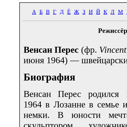
А
Б
В
Г
Д
Ё
Ж
З
И
Й
К
Л
М
Режиссёр
Венсан Перес
(фр.
Vincent
июня 1964) — швейцарски
Биография
Венсан Перес родился
1964 в Лозанне в семье 
немки. В юности мечт
скульптором, художни