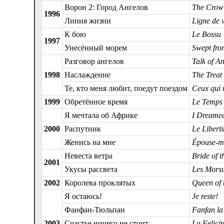
Ворон 2: Город Ангелов
The Crow:
1996
Линия жизни
Ligne de 
К бою
Le Bossu
1997
Унесённый морем
Swept fro
Разговор ангелов
Talk of A
1998
Наслаждение
The Treat
Те, кто меня любит, поедут поездом
Ceux qui 
1999
Обретённое время
Le Temps 
Я мечтала об Африке
I Dreamed
2000
Распутник
Le Liberti
Женись на мне
Épouse-m
Невеста ветра
Bride of 
2001
Укусы рассвета
Les Morsu
2002
Королева проклятых
Queen of
Я остаюсь!
Je reste!
Фанфан-Тюльпан
Fanfan la 
2003
Счастье ничего не стоит
La Felicit