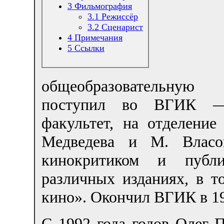
3
Фильмография
3.1
Режиссёр
3.2
Сценарист
4
Примечания
5
Ссылки
общеобразовательную
поступил во ВГИК — 
факультет, на отделение
Медведева и М. Власов
кинокритиком и публи
различных изданиях, в т
кино». Окончил ВГИК в 19
С 1992 года годов Олег П