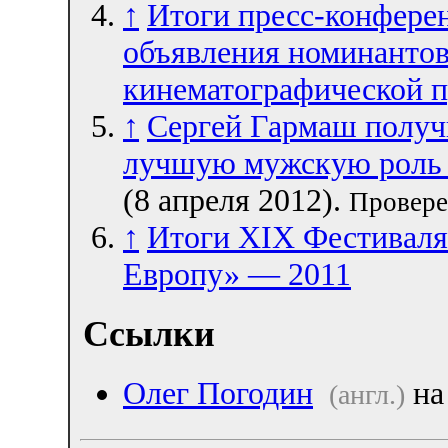
↑
Итоги пресс-конфере
объявления номинанто
кинематографической п
↑
Сергей Гармаш получ
лучшую мужскую роль 
(8 апреля 2012).
Провере
↑
Итоги ХIХ Фестиваля
Европу» — 2011
Ссылки
Олег Погодин
на
(англ.)