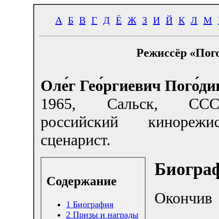
А
Б
В
Г
Д
Ё
Ж
З
И
Й
К
Л
М
Режиссёр «Пого
Оле́г Гео́ргиевич Пого́ди
1965, Сальск, С
российский кинореж
сценарист.
Биогра
Содержание
Окончив
1
Биография
2
Призы и награды