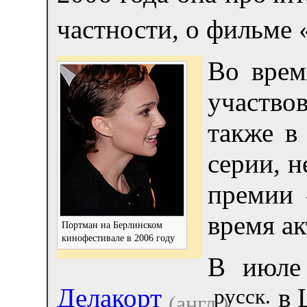
частности, о фильме 
Во врем
участво
также в
серии, 
премии 
время а
Портман на Берлинском
кинофестивале в 2006 году
В июле
Делакорт
в 
русск.
(англ.)