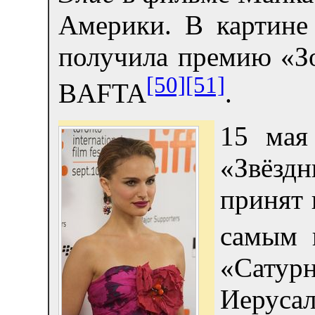
Америки. В картине
получила премию «Зо
[50]
[51]
BAFTA
.
15 мая
«Звёздн
принят 
самым 
«Сатурн
Иерусал