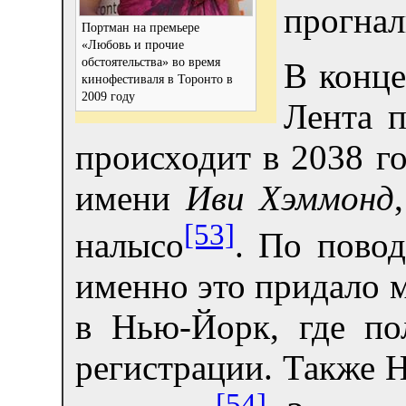
прогнал
Портман на премьере
«Любовь и прочие
обстоятельства» во время
В конце
кинофестиваля в Торонто в
2009 году
Лента 
происходит в 2038 г
имени
Иви Хэммонд
[53]
налысо
. По повод
именно это придало м
в Нью-Йорк, где по
регистрации. Также Н
[54]