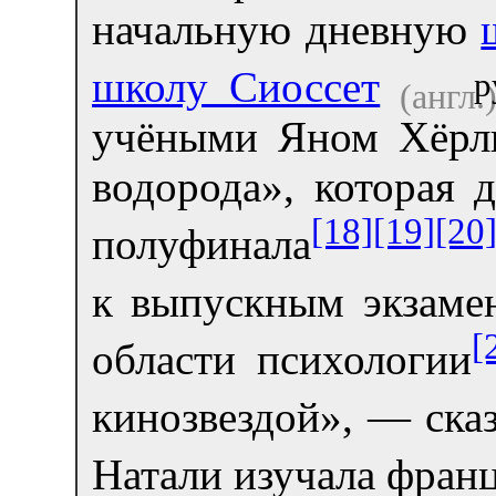
начальную дневную
школу Сиоссет
р
(англ.
учёными Яном Хёрли
водорода», которая 
[18]
[19]
[20
полуфинала
к выпускным экзаме
[
области психологии
кинозвездой», — ска
Натали изучала фран