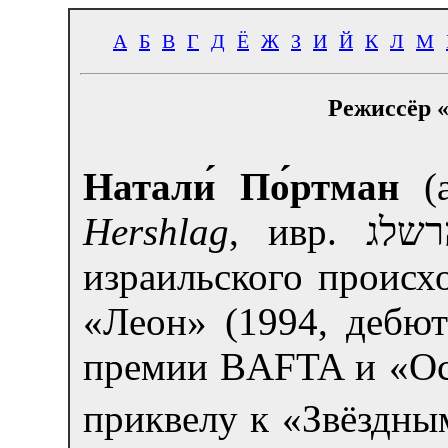
А
Б
В
Г
Д
Ё
Ж
З
И
Й
К
Л
М
Режиссёр 
Натали́ По́ртман
(а
Hershlag
, ивр.
רשלג
израильского происх
«Леон» (1994, дебют
премии BAFTA и «Оск
приквелу к «Звёздны