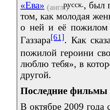
«Ева»
, был
русск.
(англ.)
том, как молодая же
о ней и её пожилом 
[61]
Газзара
. Как ска
пожилой героини сво
люблю тебя», в кото
другой.
Последние фильмы 
В октябре 2009 года