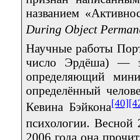
названием «Активно
During Object Perman
Научные работы Порт
число Эрдёша) — э
определяющий мини
определённый челове
[40]
[4
Кевина Бэйкона
психологии. Весной 
2006 года она прочит