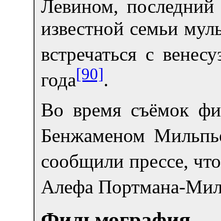
Левином, последний 
известной семьи мул
встречаться с венес
[90]
года
.
Во время съёмок фил
Бенжаменом Мильпье
сообщили прессе, чт
Алефа Портмана-Мил
Фильмография