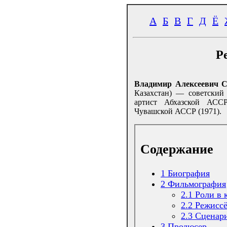
А
Б
В
Г
Д
Ё
Р
Владимир Алексеевич С
Казахстан) — советский
артист Абхазской АССР
Чувашской АССР (1971).
Содержание
1
Биография
2
Фильмография
2.1
Роли в 
2.2
Режисс
2.3
Сценар
3
Продюсер