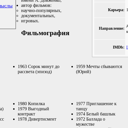
имени А. Довженко;
мыслы
автор фильмов:
Карьера:
научно-популярных,
документальных,
игровых.
Направление:
Фильмография
IMDb:
1963 Сорок минут до
1959 Мечты сбываются
рассвета (эпизод)
(Юрий)
1980 Копилка
1977 Приглашение к
а)
1979 Выгодный
танцу
контракт
1974 Белый башлык
сс
1978 Дивертисмент
1972 Баллада о
мужестве