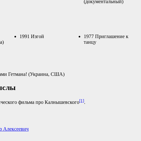
(документальный)
1991 Изгой
1977 Приглашение к
а)
танцу
ами Гетмана! (Украина, США)
ыслы
[1]
ческого фильма про Калнышевского
.
р Алексеевич