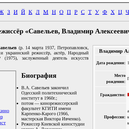
Ж
З
И
Й
К
Л
М
Н
О
П
Р
С
Т
У
Ф
Х
Ц
ежиссёр «Савельев, Владимир Алексееви
авельев
(р. 14 марта 1937, Петропавловск,
Владимир А
 и украинский режиссёр, актёр, Народный
 (1975), заслуженный деятель искусств
Дата рождения:
Биография
Место
рождения:
В.А. Савельев закончил
Одесский политехнический
Гражданство:
институт в 1960г.;
потом — кинорежиссерский
факультет КГИТИ имени
кино
Карпенко-Карого (1966,
ёр
Профессия:
мастерская Виктора Ивченко).
ист
Режиссер Киевской киностудии