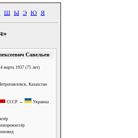
Ч
Ш
Ы
Э
Ю
Я
ч»
лексеевич Савельев
14 марта 1937
(75 лет)
Петропавловск, Казахстан
СССР →
Украина
актёр
кинорежиссёр
киновед