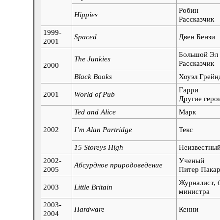
Робин
Hippies
Рассказчик
1999-
Spaced
Двен Бензи
2001
Большой Эл
The Junkies
Рассказчик
2000
Black Books
Хоуэл Грейн
Гарри
2001
World of Pub
Другие геро
Ted and Alice
Марк
2002
I’m Alan Partridge
Текс
15 Storeys High
Неизвестны
2002-
Ученый
Абсурдное природоведение
2005
Питер Пака
Журналист, 
2003
Little Britain
министра
2003-
Hardware
Кенни
2004