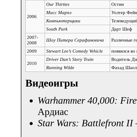
Our Thirties
Остин
Мисс Марпл
Уолтер Фей
2006
Компьютерщики
Телеведущи
South Park
Дарт Шеф
2007-
Шоу Питера Серафиновича
Различные г
2008
2009
Stewart Lee’s Comedy Vehicle
появился во 
Driver Dan’s Story Train
Водитель Дэ
2010
Running Wilde
Фахад Шаол
Видеоигры
Warhammer 40,000: Fire
Ардиас
Star Wars: Battlefront II