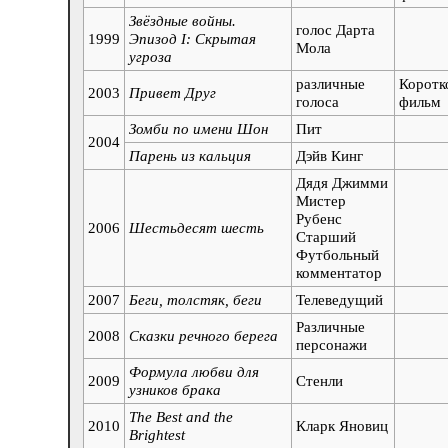
Звёздные войны.
голос Дарта
1999
Эпизод I: Скрытая
Мола
угроза
различные
Коротк
2003
Привет Друг
голоса
фильм
Зомби по имени Шон
Пит
2004
Парень из кальция
Дэйв Кинг
Дядя Джимми
Мистер
Рубенс
2006
Шестьдесят шесть
Старший
Футбольный
комментатор
2007
Беги, толстяк, беги
Телеведущий
Различные
2008
Сказки речного берега
персонажи
Формула любви для
2009
Стенли
узников брака
The Best and the
2010
Кларк Яновиц
Brightest