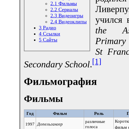
2.1
Фильмы
Ливерп
2.2
Сериалы
2.3
Видеоигры
учился
2.4
Видеоклипы
3
Радио
the As
4
Ссылки
Primary
5
Сайты
St Franc
[1]
Secondary School
.
Фильмография
Фильмы
Год
Фильм
Роль
Коротк
различные
1997
Допельгангер
голоса
фильм 