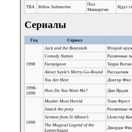
Пол
TBA
Yellow Submarine
Идут с
Маккартни
Сериалы
Год
Сериал
Jack and the Beanstalk
Второй ору
Comedy Nation
Различные п
1998
Europigeon
Терри Воган
Alexei Sayle’s Merry-Go-Round
Рассказчик
You Are Here
Доктор Фил
1998-
How Do You Want Me?
Дин Ярдли
1999
Murder Most Horrid
Тони Фрост
Smack the pony
Различные п
Sermon from St Albion’s
[Алестер Ке
1999
The Magical Legend of the
Джордж Фиц
Leprechauns