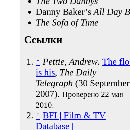
The Two Dannys
Danny Baker’s
All Day B
The Sofa of Time
Ссылки
↑
Pettie, Andrew
.
The flo
is his
,
The Daily
Telegraph
(30 September
2007).
Проверено 22 мая
2010.
↑
BFI | Film & TV
Database |