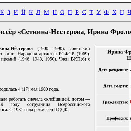
Ж
З
И
Й
К
Л
М
Н
О
П
Р
С
Т
У
Ф
Х
Ц
иссёр «Сеткина-Нестерова, Ирина Фроло
ина-Не́стерова
(1900—1990), советский
Ирина Фр
о кино. Народная артистка РСФСР (1969).
Н
 премий (1946, 1948, 1950). Член ВКП(б) с
Дата рождения:
Дата смерти:
 родилась
4
(17) мая 1900 года.
нала работать сначала склейщицей, потом —
Гражданство:
9 году сотрудница Всероссийского
оса. С 1931 года режиссёр ЦСДФ.
Профессия: