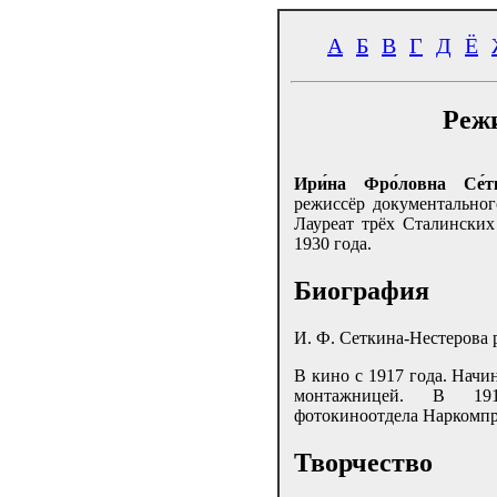
А
Б
В
Г
Д
Ё
Реж
Ири́на Фро́ловна Се́тк
режиссёр документальног
Лауреат трёх Сталинских
1930 года.
Биография
И. Ф. Сеткина-Нестерова
В кино с 1917 года. Начи
монтажницей. В 191
фотокиноотдела Наркомпр
Творчество