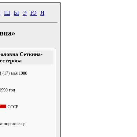
Ч
Ш
Ы
Э
Ю
Я
вна»
оловна Сеткина-
естерова
4 (17) мая 1900
1990 год
СССР
кинорежиссёр