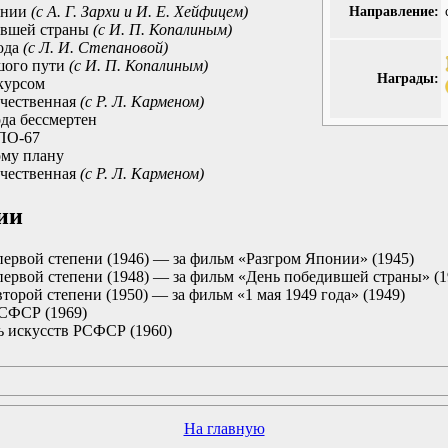
онии
(с А. Г. Зархи и И. Е. Хейфицем)
Направление:
ившей страны
(с И. П. Копалиным)
года
(с Л. И. Степановой)
шого пути
(с И. П. Копалиным)
Награды:
курсом
ечественная
(с Р. Л. Карменом)
да бессмертен
ПО-67
ому плану
ечественная
(с Р. Л. Карменом)
ии
первой степени (1946) — за фильм «Разгром Японии» (1945)
первой степени (1948) — за фильм «День победившей страны» (1
торой степени (1950) — за фильм «1 мая 1949 года» (1949)
РСФСР (1969)
ь искусств РСФСР (1960)
На главную