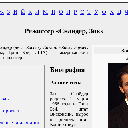
Ж
З
И
Й
К
Л
М
Н
О
П
Р
С
Т
У
Ф
Х
Ц
Режиссёр «Снайдер, Зак»
а́йдер
(англ.
Zachary Edward «Zack» Snyder
;
За
ода, Грин Бэй, США) — американский
и продюсер.
Биография
Ранние годы
Зак Снайдер
годы
родился 1 марта
1966 года в Грин
Бэй, штат
е проекты
Висконсин, вырос
в Гринвич, штат
льные видеоклипы
Коннектикут.