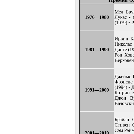
Премия «С
Мел Бру
1976—1980
Лукас • 
(1979) • 
Ирвин Ке
Николас 
1981—1990
Данте (19
Рон Хова
Верховен 
Джеймс К
Фрэнсис
(1994) •
1991—2000
Кэтрин Б
Джон Ву
Вачовски
Брайан 
Стивен С
Сэм Рэйм
2001—2010