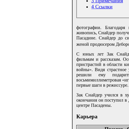
3
Примечания
4
Ссылки
фотографии. Благодаря 
живопись, Снайдер получ
Пасадине. Снайдер до с
женой продюсером Деборо
С юных лет Зак Снайде
фильмам и рассказам. Ос
пристрастий в области к
войны». Видя страстное 
решили ему подарит
восьмимиллиметровая «игр
первые шаги в режиссуре.
Зак Снайдер учился в х
окончания он поступил в
центре Пасадены.
Карьера