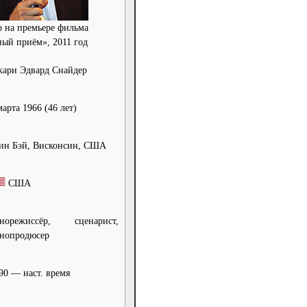
р на премьере фильма
ый приём», 2011 год
кари Эдвард Снайдер
марта 1966
(46 лет)
ин Бэй, Висконсин, США
США
норежиссёр, сценарист,
нопродюсер
90 — наст. время