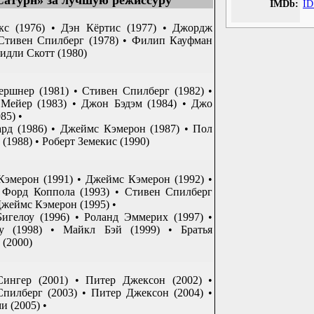
атурн» за лучшую режиссуру
IMDb:
ID
кс (1976) • Дэн Кёртис (1977) • Джордж
Стивен Спилберг (1978) • Филип Кауфман
Ридли Скотт (1980)
ршнер (1981) • Стивен Спилберг (1982) •
Мейер (1983) • Джон Бэдэм (1984) • Джо
85) •
рд (1986) • Джеймс Кэмерон (1987) • Пол
(1988) • Роберт Земекис (1990)
эмерон (1991) • Джеймс Кэмерон (1992) •
 Форд Коппола (1993) • Стивен Спилберг
 Джеймс Кэмерон (1995) •
игелоу (1996) • Роланд Эммерих (1997) •
 (1998) • Майкл Бэй (1999) • Братья
 (2000)
Сингер (2001) • Питер Джексон (2002) •
пилберг (2003) • Питер Джексон (2004) •
и (2005) •