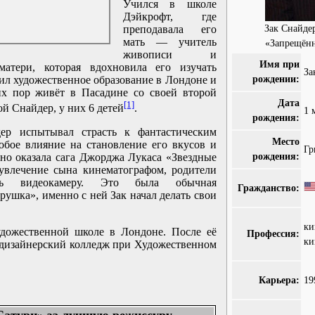
Учился в школе
Дэйкрофт, где
Зак Снайде
преподавала его
мать — учитель
«Запрещённ
живописи и
Имя при
матери, которая вдохновила его изучать
За
рождении:
ил художественное образование в Лондоне и
их пор живёт в Пасадине со своей второй
Дата
[1]
й Снайдер, у них 6 детей
.
1 
рождения:
р испытывал страсть к фантастическим
Место
обое влияние на становление его вкусов и
Гр
рождения:
ино оказала сага Джорджа Лукаса «Звездные
увлечение сына кинематографом, родители
ь видеокамеру. Это была обычная
Гражданство:
ушка», именно с ней Зак начал делать свои
ки
удожественной школе в Лондоне. После её
Профессия:
ки
 дизайнерский колледж при Художественном
Карьера:
19