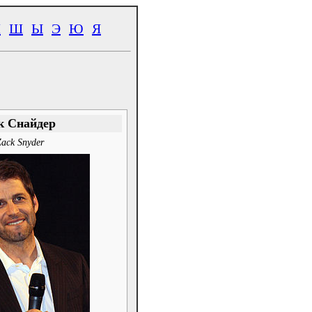
Ч
Ш
Ы
Э
Ю
Я
к Снайдер
Zack Snyder