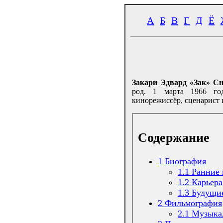
А
Б
В
Г
Д
Ё
Закари Эдвард «Зак» Сн
род. 1 марта 1966 г
кинорежиссёр, сценарист 
Содержание
1
Биография
1.1
Ранние 
1.2
Карьера
1.3
Будущи
2
Фильмография
2.1
Музыка