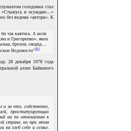
езультатом голодовки стал
ом «Стыжусь и осуждаю…»
но без ведома «автора». К
 би так каятись. А коли
ова и Григоренко», яких
альш, брехня, сморід…
[6]
вские Ведомости"
у. 28 декабря 1978 года
тральной аллее Байкового
л и за что, собственно,
гией, проституирующих
юзий ни по отношению к
ой стране, но при этом
 на хлеб себе и семье.