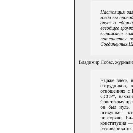
Настоящим заяв
когда вы прово
орут о единод
всеобщее громк
выражает вол
потешается в
Соединенных 
Владимир Лобас, журнали
'«Даже здесь,
сотрудников,
отношениях с 
СССР“, находи
Советскому пра
он был нуль, 
психушке — кто
повторяли Би
конституция —
разговаривать с