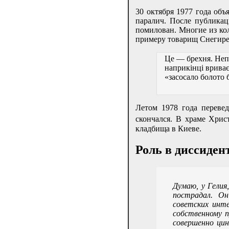
30 октября 1977 года объ
паралич. После публика
помилован. Многие из кол
примеру товарищ Снегире
Це — брехня. Непр
наприкінці врива
«засосало болото
Летом 1978 года переве
скончался. В храме Хрис
кладбища в Киеве.
Роль в диссиде
Думаю, у Гелия
пострадал. Он
советских инт
собственному п
совершенно цин