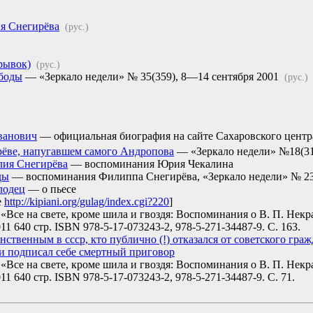
ия Снегирёва
(рус.)
рывок)
(рус.)
ободы
— «Зеркало недели» № 35(359), 8—14 сентября 2001
(рус.)
ванович
— официальная биография на сайте Сахаровского центр
ёве, напугавшем самого Андропова
— «Зеркало недели» №18(31)
лия Снегирёва
— воспоминания Юрия Чекалина
ды
— воспоминания Филиппа Снегирёва, «Зеркало недели» № 23(
лодец
— о пьесе
е
http://kipiani.org/gulag/index.cgi?220
]
«Все на свете, кроме шила и гвоздя: Воспоминания о В. П. Нек
11 640 стр. ISBN 978-5-17-073243-2, 978-5-271-34487-9. С. 163.
ственным в ссср, кто публично (!) отказался от советского гра
и подписал себе смертный приговор
«Все на свете, кроме шила и гвоздя: Воспоминания о В. П. Нек
11 640 стр. ISBN 978-5-17-073243-2, 978-5-271-34487-9. С. 71.