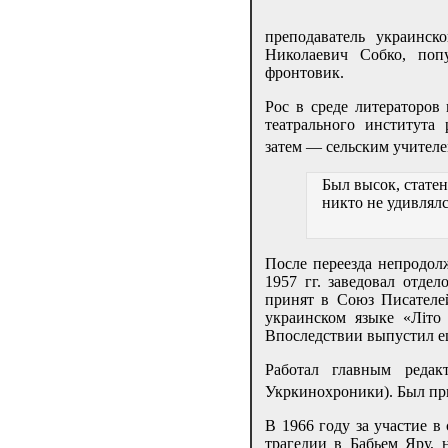
преподаватель украинс
Николаевич Собко, поп
фронтовик.
Рос в среде литераторов
театрального института 
затем — сельским учителе
Был высок, стате
никто не удивлялс
После переезда непродол
1957 гг. заведовал отде
принят в Союз Писателе
украинском языке «Літо
Впоследствии выпустил е
Работал главным редак
Укркинохроники). Был пр
В 1966 году за участие в
трагедии в Бабьем Яру, 