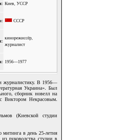
и:
Киев, УССР
о:
СССР
кинорежиссёр,
я:
журналист
а:
1956—1977
 и журналистику. В 1956—
тературная Украина». Был
ного, сборник новелл на
 с Виктором Некрасовым.
льмов (Киевской студии
о митинга в день 25-летия
 из руководства студии в