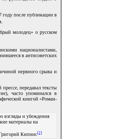
7 году после публикации в
м.
обрый молодец» о русском
инскими националистами,
анившееся в антисоветских
ричиной нервного срыва и
.
й прессе, передавал тексты
ие), часто упоминался в
рафической книгой «Роман-
ю взгляды и убеждения
ские материалы на
[2]
Григорий Кипнис