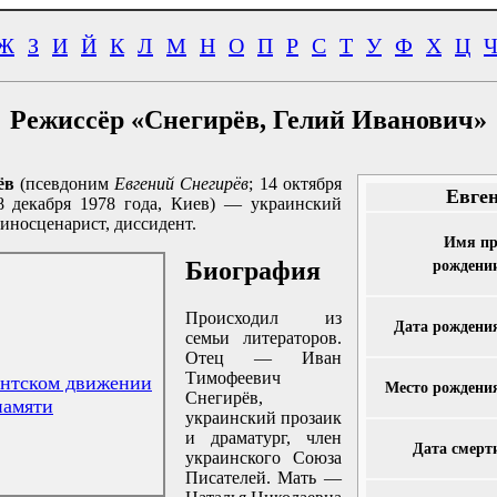
Ж
З
И
Й
К
Л
М
Н
О
П
Р
С
Т
У
Ф
Х
Ц
Режиссёр «Снегирёв, Гелий Иванович»
ёв
(псевдоним
Евгений Снегирёв
; 14 октября
Евге
8 декабря 1978 года, Киев) — украинский
киносценарист, диссидент.
Имя п
Биография
рождени
Происходил из
Дата рождени
семьи литераторов.
Отец — Иван
Тимофеевич
ентском движении
Место рождени
Снегирёв,
памяти
украинский прозаик
и драматург, член
Дата смерт
украинского Союза
Писателей. Мать —