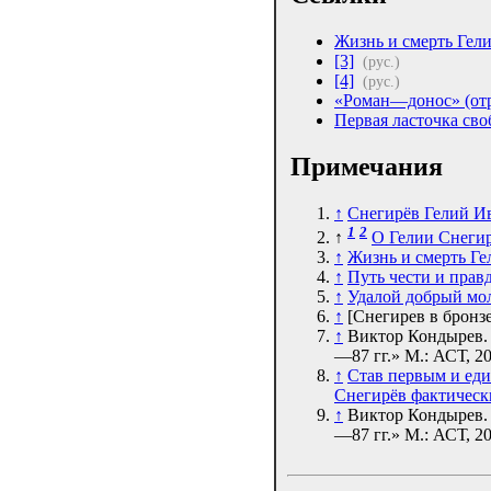
Жизнь и смерть Гел
[3]
(рус.)
[4]
(рус.)
«Роман—донос» (от
Первая ласточка св
Примечания
↑
Снегирёв Гелий И
1
2
↑
О Гелии Снегир
↑
Жизнь и смерть Ге
↑
Путь чести и прав
↑
Удалой добрый мо
↑
[Снегирев в бронз
↑
Виктор Кондырев. 
—87 гг.» М.: АСТ, 20
↑
Став первым и един
Снегирёв фактическ
↑
Виктор Кондырев. 
—87 гг.» М.: АСТ, 20