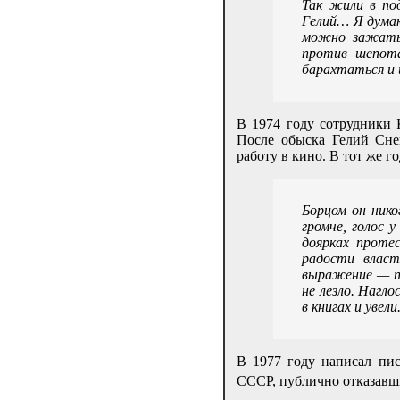
Так жили в по
Гелий… Я думаю
можно зажать.
против шепота
барахтаться и 
В 1974 году сотрудники 
После обыска Гелий Сне
работу в кино. В тот же 
Борцом он ник
громче, голос 
доярках проте
радости власт
выражение — по
не лезло. Нагл
в книгах и увели
В 1977 году написал пис
СССР, публично отказавши