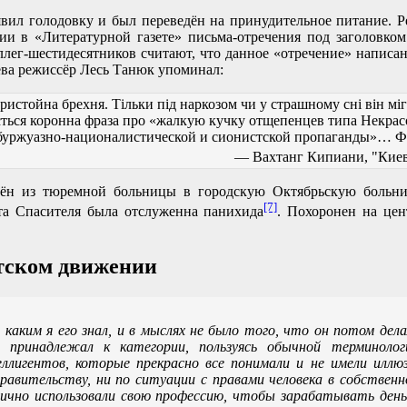
явил голодовку и был переведён на принудительное питание. Р
ции в «Литературной газете» письма-отречения под заголовк
лег-шестидесятников считают, что данное «отречение» написан
ва режиссёр Лесь Танюк упоминал:
истойна брехня. Тільки під наркозом чи у страшному сні він міг
ється коронна фраза про «жалкую кучку отщепенцев типа Некрас
 буржуазно-националистической и сионистской пропаганды»… Ф
— Вахтанг Кипиани, "Кие
дён из тюремной больницы в городскую Октябрьскую больниц
[7]
та Спасителя была отслуженна панихида
. Похоронен на цен
нтском движении
, каким я его знал, и в мыслях не было того, что он потом дела
 принадлежал к категории, пользуясь обычной терминоло
еллигентов, которые прекрасно все понимали и не имели илл
равительству, ни по ситуации с правами человека в собственн
ично использовали свою профессию, чтобы зарабатывать деньги