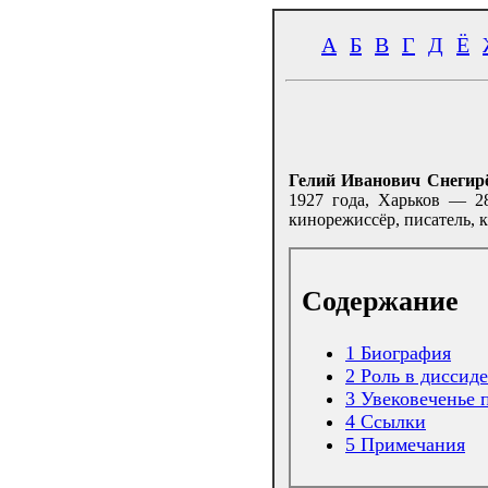
А
Б
В
Г
Д
Ё
Гелий Иванович Снегир
1927 года, Харьков — 2
кинорежиссёр, писатель, 
Содержание
1
Биография
2
Роль в диссид
3
Увековеченье 
4
Ссылки
5
Примечания