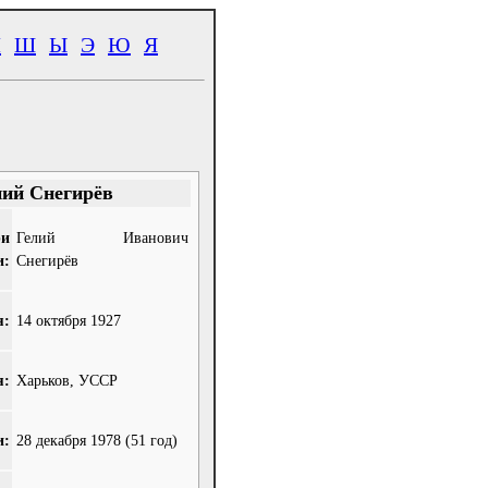
Ч
Ш
Ы
Э
Ю
Я
ний Снегирёв
ри
Гелий Иванович
и:
Снегирёв
я:
14 октября 1927
я:
Харьков, УССР
и:
28 декабря 1978
(51 год)