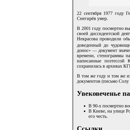
22 сентября 1977 году Г
Снегирёв умер.
В 2001 году посмертно вы
своей диссидентской деят
Некрасова проводили об
доведенный до чудовищн
донос» — документ значи
времени, стенограммы п
написанные поэтессой 
сохранилась в архивах КГ
В том же году и том же и
документов (письмо Солу Б
Увековеченье п
В 90-х посмертно в
В Киеве, на улице Р
его честь.
Ссылки