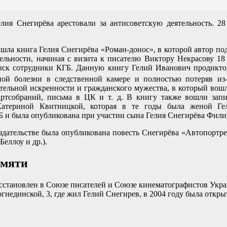
елия Снегирёва арестовали за антисоветскую деятельность. 28
шла книга Гелия Снегирёва «Роман-донос», в которой автор п
ельности, начиная с визита к писателю Виктору Некрасову 18 
ыск сотрудники КГБ. Данную книгу Гелий Иванович продиктов
ой болезни в следственной камере и полностью потеряв из-
тельной искренности и гражданского мужества, в который вош
артсобраний, письма в ЦК и т. д. В книгу также вошли запи
Катериной Квитницкой, которая в те годы была женой Гел
Б и была опубликована при участии сына Гелия Снегирёва Фили
здательстве была опубликована повесть Снегирёва «Автопортр
еллоу и др.).
амяти
осстановлен в Союзе писателей и Союзе кинематографистов Укр
огнединской, 3, где жил Гелий Снегирев, в 2004 году была откры