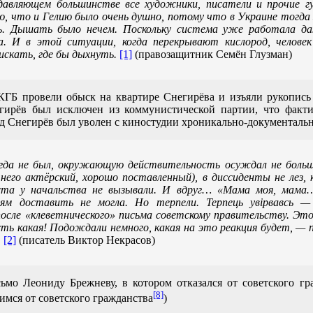
давляющем большинстве все художники, писатели и прочие г
, что и Гелию было очень душно, потому что в Украине тогда 
 Дышать было нечем. Поскольку система уже работала да
. И в этой ситуации, когда перекрывают кислород, человек
искать, где бы дыхнуть.
[1]
(правозащитник Семён Глузман)
КГБ провели обыск на квартире Снегирёва и изъяли рукопись
гирёв был исключен из коммунистической партии, что фактич
год Снегирёв был уволен с киностудии хроникально-документаль
огда не был, окружающую действительность осуждал не больш
у него актёрский, хорошо поставленный), в диссиденты не лез
ста у начальства не вызывали. И вдруг… «Мама моя, мама…
ям доставить не могла. Но терпели. Терпець увiрвавсь — 
сле «клеветнического» письма советскому правительству. Это
ость какая! Подождали немного, какая на это реакция будет, —
.
[2]
(писатель Виктор Некрасов)
ьмо Леониду Брежневу, в котором отказался от советского гр
[8]
мся от советского гражданства
)