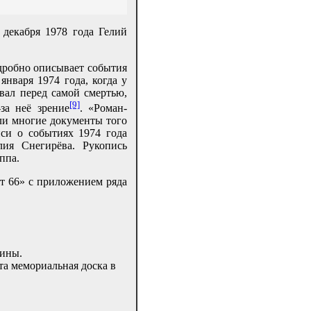
 декабря 1978 года Гелий
одробно описывает события
января 1974 года, когда у
ал перед самой смертью,
[9]
за неё зрение
. «Роман-
ли многие документы того
си о событиях 1974 года
ия Снегирёва. Рукопись
ппа.
ет 66» с приложением ряда
аины.
та мемориальная доска в