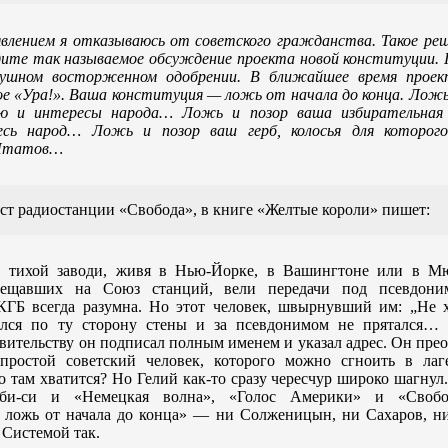
лением я отказываюсь от советского гражданства. Такое реше
дите так называемое обсуждение проекта новой конституции. 
ушном восторженном одобрении. В ближайшее время проек
ое «Ура!». Ваша конституция — ложь от начала до конца. Ложь
ю и интересы народа… Ложь и позор ваша избирательная 
есь народ… Ложь и позор ваш герб, колосья для которог
Штатов…
ст радиостанции «Свобода», в книге «Желтые короли» пишет:
 в тихой заводи, живя в Нью-Йорке, в Вашингтоне или в Мю
 вещавших на Союз станций, вели передачи под псевдони
КГБ всегда разумна. Но этот человек, швырнувший им: „Не 
лся по ту сторону стены и за псевдонимом не прятался…
вительству он подписал полным именем и указал адрес. Он прео
простой советский человек, которого можно сгноить в ла
 там хватится? Но Гелий как-то сразу чересчур широко шагнул.
-би-си и «Немецкая волна», «Голос Америки» и «Свобо
 ложь от начала до конца» — ни Солженицын, ни Сахаров, ни
 Системой так.