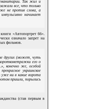
уманитарии. Так жил и
зажали все, что только
же не против слова, а
 импульсивно начинает
 книги «Автопортрет 66».
ески означало запрет на
ных фильмов.
е других (может, чуть
, короткометражки его о
», конечно же, особой
прекрасное украинское
 уже ни в какие ворота
 потом пришли, порылись
ажданства (став первым в