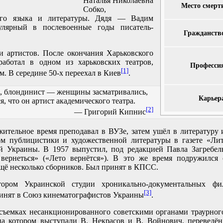
Наталья Николаевна
Место смерт
Собко,
кого языка и литературы. Дядя — Вадим
улярный в послевоенные годы писатель-
Гражданств
 и артистов. После окончания Харьковского
работал в одном из харьковских театров,
Професси
[1]
м. В середине 50-х переехал в Киев
.
н, блондинист — женщины засматривались,
Карьер
я, что он артист академического театра.
[2]
— Григорий Кипнис
жительное время преподавал в ВУЗе, затем ушёл в литературу
лом публицистики и художественной литературы в газете «Ли
й Украины. В 1957 выпустил, под редакцией Павла Загребель
 вернеться» («Лето вернётся»). В это же время подружился
щё несколько сборников. Был принят в КПСС.
тором Украинской студии хроникально-документальных фи
[3]
инят в Союз кинематографистов Украины
.
 съемках несанкционированного советскими органами траурног
на котором выступали В. Некрасов и В. Войнович, переведён