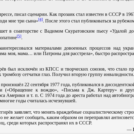
прессе, писал сценарии. Как прозаик стал известен в СССР в 196
[4]
оди мне три сына»
. После этого стал публиковаться за рубежо
шет в соавторстве с Вадимом Скуратовским пьесу «Удалой д
[5]
Лопатине
.
 заинтересовался материалами довоенных процессов над укра
ма моя, мама… или Патроны для расстрела», быстро распростр
рёв был исключён из КПСС и творческих союзов, что стало п
к тромбозу сетчатки глаз. Получил вторую группу инвалидности
 произошёл 22 сентября 1977 года, публиковался в диссидентско
и («Обращение к вождю», «Письма к Дж. Картеру» и друг
са Америки и т. п. С 1974 года до ареста работал над автобиог
 многие годы считалась исчезнувшей.
гирёв заявляет, что менять враждебные социалистическому стро
о не желает сообщать, каким образом он переправлял антисовет
лиц, среди которых распространял их в СССР.
— 