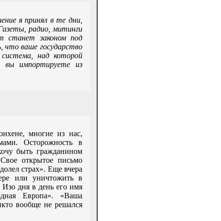
ние я принял в те дни,
Газеты, радио, митинги
т станет законом под
, что ваше государство
система, над которой
о вы импортируете из
нхене, многие из нас,
мами. Осторожность в
хочу быть гражданином
 Свое открытое письмо
долел страх». Еще вчера
гере или уничтожить в
 Изо дня в день его имя
дная Европа». «Ваша
кто вообще не решался