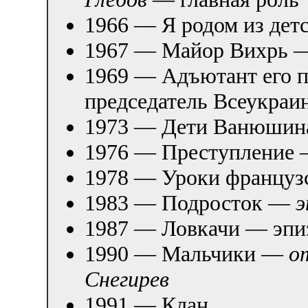
1966 — Я родом из де
1967 — Майор Вихрь
1969 — Адъютант его 
председатель Всеукраи
1973 — Дети Ванюши
1976 — Преступление
1978 — Уроки францу
1983 — Подросток —
э
1987 — Ловкачи — эпиз
1990 — Мальчики —
о
Снегирев
1991 — Клан