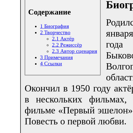
Биог
Содержание
Род
1
Биография
янва
2
Творчество
2.1
Актёр
года
2.2
Режиссёр
2.3
Автор сценария
Быков
3
Примечания
4
Ссылки
Волго
област
Окончил в 1950 году акт
в нескольких фильмах,
фильме «Первый эшелон»
Повесть о первой любви.