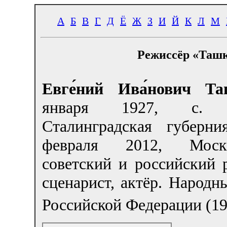
А
Б
В
Г
Д
Ё
Ж
З
И
Й
К
Л
М
Режиссёр «Ташк
Евге́ний Ива́нович Та
января 1927, с. Б
Сталинградская губер
февраля 2012, Мос
советский и российский 
сценарист, актёр. Народн
Российской Федерации (19