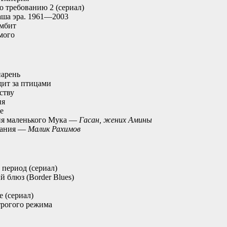
о требованию 2 (сериал)
ша эра. 1961—2003
амбит
мого
парень
дит за птицами
ству
ия
е
я маленького Мука —
Гасан, жених Амины
чания —
Малик Рахимов
период (сериал)
 блюз (Border Blues)
 (сериал)
рогого режима