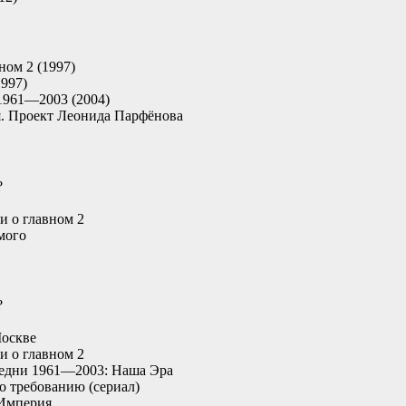
ном 2 (1997)
1997)
1961—2003 (2004)
. Проект Леонида Парфёнова
?
и о главном 2
мого
?
Москве
и о главном 2
едни 1961—2003: Наша Эра
о требованию (сериал)
 Империя