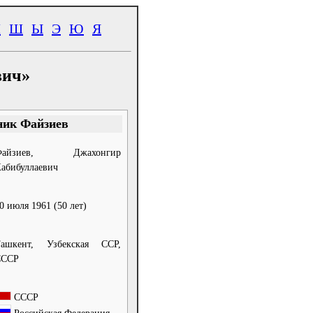
Ч
Ш
Ы
Э
Ю
Я
вич»
ик Файзиев
Файзиев, Джахонгир
абибуллаевич
0 июля 1961
(50 лет)
ашкент, Узбекская ССР,
СССР
СССР