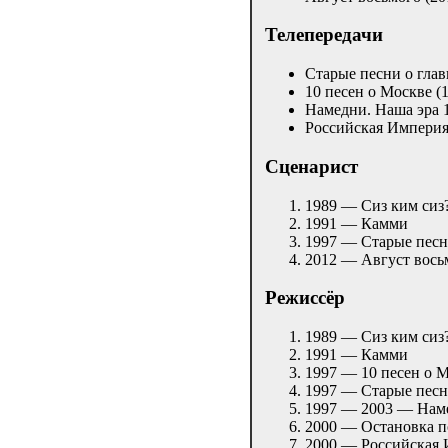
Телепередачи
Старые песни о глав
10 песен о Москве (
Намедни. Наша эра 
Российская Империя
Сценарист
1989 — Сиз ким сиз
1991 — Камми
1997 — Старые песн
2012 — Август вось
Режиcсёр
1989 — Сиз ким сиз
1991 — Камми
1997 — 10 песен о 
1997 — Старые песн
1997 — 2003 — Нам
2000 — Остановка п
2000 — Российская