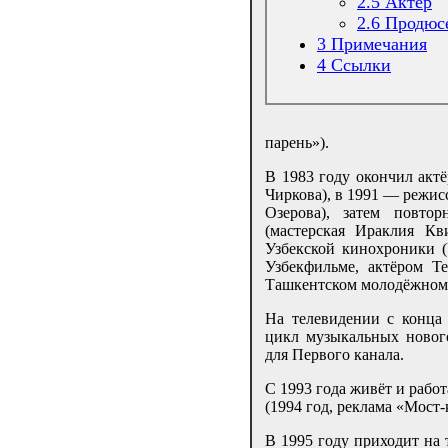
2.5
Актёр
2.6
Продюс
3
Примечания
4
Ссылки
парень»).
В 1983 году окончил акт
Чиркова), в 1991 — режи
Озерова), затем повто
(мастерская Ираклия Кви
Узбекской кинохроники (
Узбекфильме, актёром Т
Ташкентском молодёжном 
На телевидении с конца
цикл музыкальных новог
для Первого канала.
С 1993 года живёт и раб
(1994 год, реклама «Мост
В 1995 году приходит на 