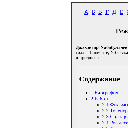
А
Б
В
Г
Д
Ё
Реж
Джахонгир Хабибуллаев
года в Ташкенте, Узбекск
и продюсер.
Содержание
1
Биография
2
Работы
2.1
Фильмы
2.2
Телепер
2.3
Сценар
2.4
Режиcс