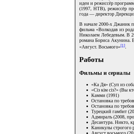
идеи и режиссёр програм
(1997, НТВ), режиссёр пр
года — директор Дирекци
В начале 2000-х Джаник п
фильма «Волкодав из рода
Николаем Лебедевым. В 2
романа Бориса Акунина. В
[1]
«Август. Восьмого»
.
Работы
Фильмы и сериалы
«Ка Дя» (Суп из соба
«Сiз кiм сiз?» (Вы кт
Камми (1991)
Остановка по требов
Остановка по требов
Турецкий гамбит (20
Адмиралъ (2008, пр
Десантура. Никто, к
Каникулы строгого 
Август восьмого (20