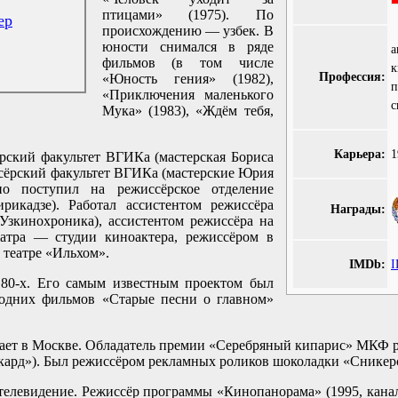
птицами» (1975). По
ер
происхождению — узбек. В
юности снимался в ряде
а
фильмов (в том числе
к
Профессия:
«Юность гения» (1982),
п
«Приключения маленького
с
Мука» (1983), «Ждём тебя,
Карьера:
1
ёрский факультет ВГИКа (мастерская Бориса
ссёрский факультет ВГИКа (мастерские Юрия
рно поступил на режиссёрское отделение
рикадзе). Работал ассистентом режиссёра
Награды:
Узкинохроника), ассистентом режиссёра на
еатра — студии киноактера, режиссёром в
театре «Ильхом».
IMDb:
I
 80-х. Его самым известным проектом был
одних фильмов «Старые песни о главном»
отает в Москве. Обладатель премии «Серебряный кипарис» МКФ 
-кард»). Был режиссёром рекламных роликов шоколадки «Сникер
телевидение. Режиссёр программы «Кинопанорама» (1995, кана