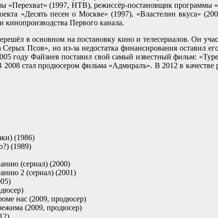
мы «Перехват» (1997, НТВ), режиссёр-постановщик программы «
оекта «Десять песен о Москве» (1997), «Властелин вкуса» (20
и кинопроизводства Первого канала.
ерешёл в основном на постановку кино и телесериалов. Он учас
 Серых Псов», но из-за недостатка финансирования оставил ег
005 году Файзиев поставил свой самый известный фильм: «Тур
 2008 стал продюсером фильма «Адмиралъ». В 2012 в качестве
ки) (1986)
о?) (1989)
анию (сериал) (2000)
анию 2 (сериал) (2001)
05)
одюсер)
роме нас (2009, продюсер)
режима (2009, продюсер)
12)