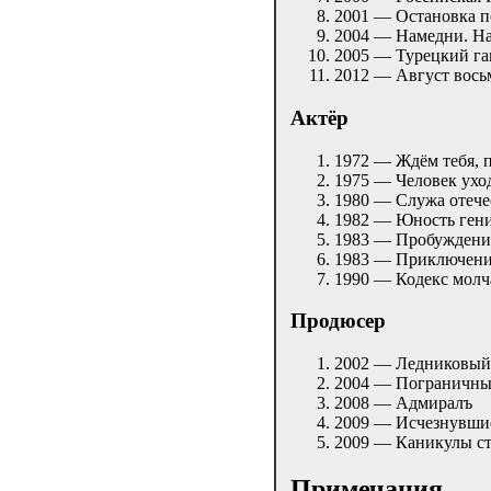
2001 — Остановка п
2004 — Намедни. На
2005 — Турецкий г
2012 — Август вось
Актёр
1972 — Ждём тебя, 
1975 — Человек ухо
1980 — Служа отече
1982 — Юность ген
1983 — Пробуждени
1983 — Приключени
1990 — Кодекс мол
Продюсер
2002 — Ледниковый 
2004 — Пограничный
2008 — Адмиралъ
2009 — Исчезнувшие
2009 — Каникулы ст
Примечания