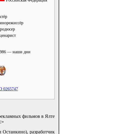
Российская Федерация
ктёр
инорежиссёр
родюсер
ценарист
986 — наши дни
D 0265747
рекламных фильмов в Ялте
с»
л Останкино), разработчик