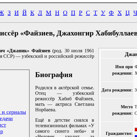
Ж
З
И
Й
К
Л
М
Н
О
П
Р
С
Т
У
Ф
Х
Ц
иссёр «Файзиев, Джахонгир Хабибуллае
ич «Джаник» Файзиев
(род. 30 июля 1961
Джан
ая ССР) — узбекский и российский режиссёр
Имя при
Биография
рождении:
Х
Родился в актёрской семье.
Дата рождения:
3
Отец — узбекский
режиссёр Хабиб Файзиев,
мать — актриса Светлана
Место
Т
Норбаева.
 и сериалы
рождения:
едачи
Ещё в детстве снялся в
ист
телевизионных фильмах «У
ёр
самого синего неба» и
Гражданство:
«Человек уходит за