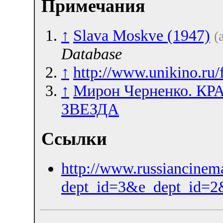
Примечания
↑
Slava Moskve (1947)
(
Database
↑
http://www.unikino.ru/
↑
Мирон Черненко. К
ЗВЕЗДА
Ссылки
http://www.russiancinem
dept_id=3&e_dept_id=