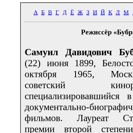
А
Б
В
Г
Д
Ё
Ж
З
И
Й
К
Л
М
Режиссёр «Бубр
Самуил Давидович Бу
(22) июня 1899, Белос
октября 1965, Мос
советский кинореж
специализировавшийся в
документально-биографич
фильмов. Лауреат Ста
премии второй степени