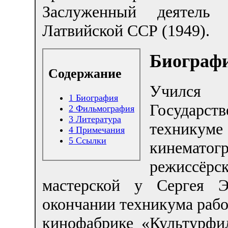
Заслуженный деятель 
Латвийской ССР (1949).
Биограф
Содержание
Учил
1
Биография
Государст
2
Фильмография
3
Литература
техникуме
4
Примечания
5
Ссылки
кинемато
режиссёрс
мастерской у Сергея Э
окончании техникума раб
кинофабрике «Культурфи