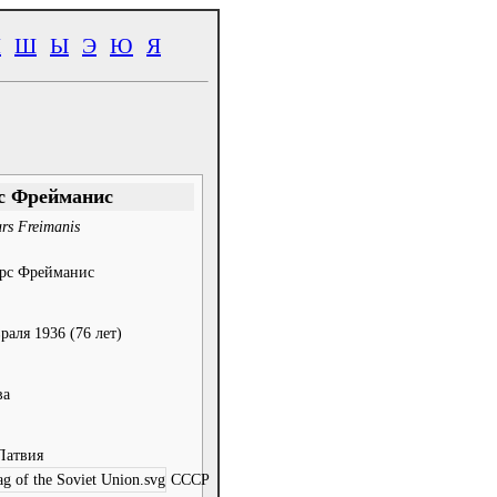
Ч
Ш
Ы
Э
Ю
Я
с Фрейманис
rs Freimanis
рс Фрейманис
враля 1936
(76 лет)
ва
Латвия
СССР