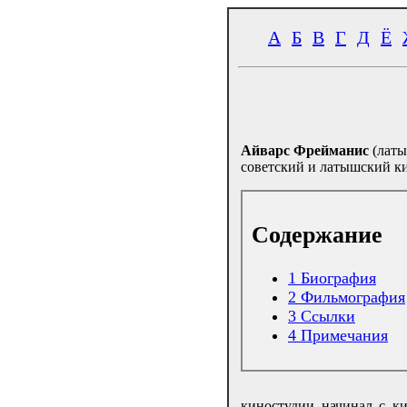
А
Б
В
Г
Д
Ё
Айварс Фрейманис
(лат
советский и латышский ки
Содержание
1
Биография
2
Фильмография
3
Ссылки
4
Примечания
киностудии начинал с ки