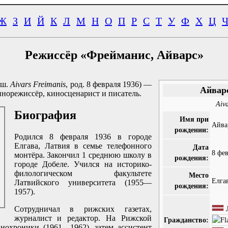
Ж
З
И
Й
К
Л
М
Н
О
П
Р
С
Т
У
Ф
Х
Ц
Режиссёр «Фрейманис, Айварс»
ыш.
Aivars Freimanis
, род. 8 февраля 1936) —
Айвар
норежиссёр, киносценарист и писатель.
Aiva
Биография
Имя при
Айва
рождении:
Родился 8 февраля 1936 в городе
Елгава, Латвия в семье телефонного
Дата
8 фе
монтёра. Закончил 1 среднюю школу в
рождения:
городе Добеле. Учился на историко-
филологическом факультете
Место
Елга
Латвийского университета (1955—
рождения:
1957).
Сотрудничал в рижских газетах,
журналист и редактор. На Рижской
Гражданство:
нохроники (1961—1962), затем ассистент