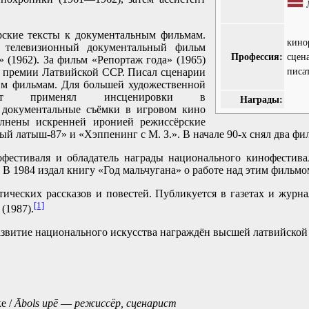
рские тексты к документальным фильмам.
кино
 телевизионный документальный фильм
Профессия:
сцен
 (1962). За фильм «Репортаж года» (1965)
писа
й премии Латвийской ССР. Писал сценарии
им фильмам. Для большей художественной
лент применял инсценировки в
Награды:
 документальные съёмки в игровом кино
олнены искренней иронией режиссёрские
ый латыш-87» и «Хэппенинг с М. З.». В начале 90-х снял два фил
офестиваля и обладатель награды национального кинофестива
 В 1984 издал книгу «Год мальчугана» о работе над этим фильмо
ических рассказов и повестей. Публикуется в газетах и журна
[1]
(1987).
азвитие национального искусства награждён высшей латвийско
е /
Ābols upē
—
режиссёр, сценарист