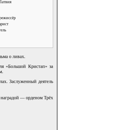
Латвия
режиссёр
арист
тель
ьма о ливах.
ля «Большой Кристап» за
м.
лах. Заслуженный деятель
й наградой — орденом Трёх