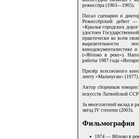
режиссёра (1963—1965).
Писал сценарии и дикто
Режиссёрский дебют —
«Крылья городских дорог»
удостоен Государственно
практически ко всем сво
выразительности 
кинодокументалистике и
(«Яблоко в реке»). Нап
работы 1987 года «Янтарн
Призёр всесоюзного кин
ленту «Мальчуган» (1977).
Автор сборников юморист
искусств Латвийской ССР 
За многолетний вклад в р
звёзд IV степени (2003).
Фильмография
1974 — Яблоко в рек