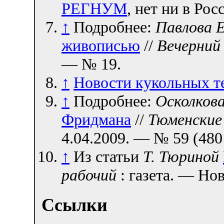
РЕГНУМ
, нет ни в Рос
↑
Подробнее:
Павлова Е
живописью
//
Вечерний
— № 19.
↑
Новости кукольных т
↑
Подробнее:
Осколкова
Фридмана
//
Тюменские
4.04.2009. — № 59 (480
↑
Из статьи
Т. Тюриной
рабочий
: газета. — Нов
Ссылки