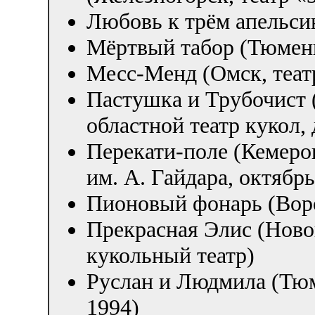
Любовь к трём апельси
Мёртвый табор (Тюмень
Месс-Менд (Омск, теат
Пастушка и Трубочист 
областной театр кукол,
Перекати-поле (Кемеро
им. А. Гайдара, октябрь
Пионовый фонарь (Воро
Прекрасная Элис (Ново
кукольный театр)
Руслан и Людмила (Тюм
1994)