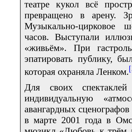
театре кукол всё прост
превращено в арену. З
Музыкально-цирковое ш
часов. Выступали иллюз
«живьём». При гастрол
эпатировать публику, бы
[
которая охраняла Ленком.
Для своих спектаклей
индивидуальную «атм
авангардных сценографов 
в марте 2001 года в Ом
мюзикл «Любовь к трём 