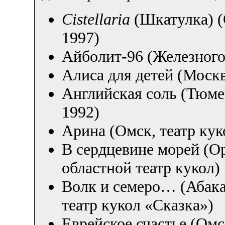
Cistellaria
(Шкатулка) (
1997)
Айболит-96 (Железного
Алиса для детей (Москв
Английская соль (Тюме
1992)
Арина (Омск, театр кук
В сердцевине морей (О
областной театр кукол)
Волк и семеро… (Абак
театр кукол «Сказка»)
Еврейское счастье (Омс