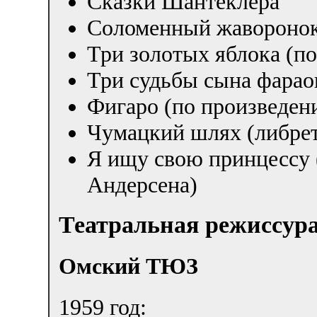
Сказки Шантеклера
Соломенный жавороно
Три золотых яблока (по
Три судьбы сына фарао
Фигаро (по произведен
Чумацкий шлях (либрет
Я ищу свою принцессу (
Андерсена)
Театральная режиссур
Омский ТЮЗ
1959 год: