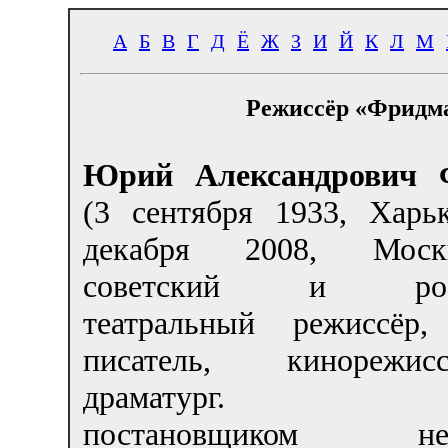
А
Б
В
Г
Д
Ё
Ж
З
И
Й
К
Л
М
Режиссёр «Фридм
Юрий Александрович 
(
3 сентября 1933
, Харь
декабря 2008, Мос
советский и росс
театральный режиссёр,
писатель, кинореж
драматург. Явл
постановщиком нес