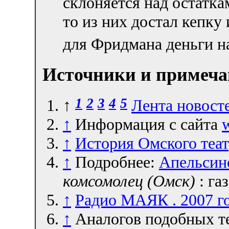
склоняется над остатка
то из них достал кепку
для Фридмана деньги н
Источники и примеч
1
2
3
4
5
↑
Лента новост
↑
Информация с сайта
↑
История Омского теат
↑
Подробнее:
Апельсин
комсомолец (Омск)
: га
↑
Радио МАЯК . 2007 г
↑
Аналогов подобных те