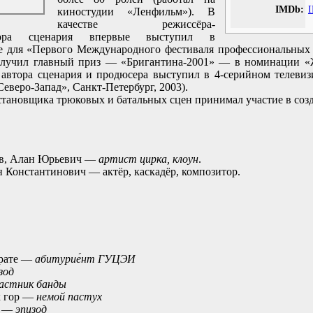
IMDb:
I
киностудии «Ленфильм»). В
качестве режиссёра-
ора сценария впервые выступил в
 для «Первого Международного фестиваля профессиональных 
получил главный приз — «Бригантина-2001» — в номинации «Ж
 автора сценария и продюсера выступил в 4-серийном телеви
еверо-Запад», Санкт-Петербург, 2003).
остановщика трюковых и батальных сцен принимал участие в соз
в, Алан Юрьевич —
артист цирка, клоун
.
 Константинович — актёр, каскадёр, композитор.
брате —
абитурие́нт ГУЦЭИ
зод
астник банды
х гор —
немой пастух
я —
эпизод