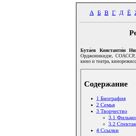
А
Б
В
Г
Д
Ё
Р
Бута́ев Константи́н Ни
Орджоникидзе, СОАССР,
кино и театра, кинорежисс
Содержание
1
Биография
2
Семья
3
Творчество
3.1
Фильмо
3.2
Спекта
4
Ссылки