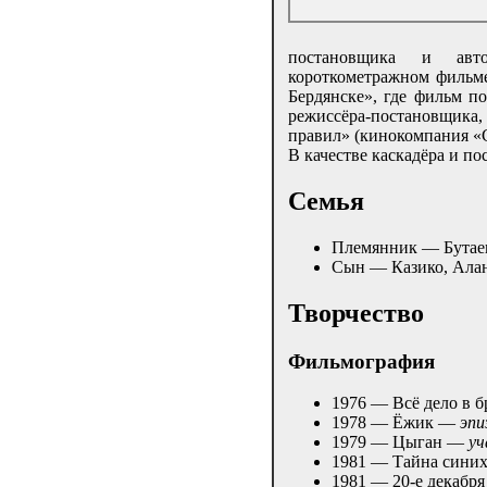
постановщика и авт
короткометражном фильме
Бердянске», где фильм 
режиссёра-постановщика,
правил» (кинокомпания «С
В качестве каскадёра и п
Семья
Племянник — Бутае
Сын — Казико, Алан
Творчество
Фильмография
1976 — Всё дело в 
1978 — Ёжик —
эпи
1979 — Цыган —
уч
1981 — Тайна сини
1981 — 20-е декабр