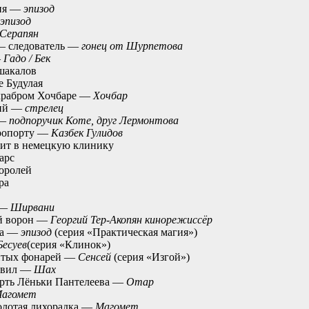
ния —
эпизод
эпизод
Серапян
— следователь —
гонец от Шурпетова
—
Гадо / Бек
шакалов
 Будулая
храбром Хочбаре —
Хочбар
кий —
стрелец
 —
подпоручик Коте, друг Лермонтова
эропорту —
Казбек Гулидов
ит в немецкую клинику
арс
королей
ра
 —
Ширвани
й ворон —
Георгий Тер-Акопян кинорежиссёр
ла —
эпизод
(серия «Практическая магия»)
Бесуев
(серия «Клинок»)
итых фонарей —
Сенсей
(серия «Изгой»)
равил —
Шах
ерть Лёньки Пантелеева —
Отар
агомет
олотая лихорадка —
Магомет