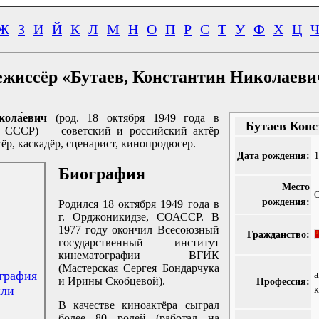
Ж
З
И
Й
К
Л
М
Н
О
П
Р
С
Т
У
Ф
Х
Ц
ежиссёр «Бутаев, Константин Николаеви
кола́евич
(род. 18 октября 1949 года в
Бутаев Кон
 СССР) — советский и российский актёр
ёр, каскадёр, сценарист, кинопродюсер.
Дата рождения:
1
Биография
Место
рождения:
Родился 18 октября 1949 года в
г. Орджоникидзе, СОАССР. В
1977 году окончил Всесоюзный
Гражданство:
государственный институт
кинематографии ВГИК
(Мастерская Сергея Бондарчука
графия
а
и Ирины Скобцевой).
Профессия:
кли
к
В качестве киноактёра сыграл
более 80 ролей (работал на