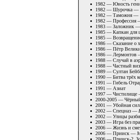
1982 — Юность ге
1982 — Шурочка —
1982 — Таможня —
1982 — Профессия 
1983 — Заложник 
1985 — Капкан для 
1985 — Возвращение
1986 — Сказание о 
1986 — Пётр Вели
1986 — Лермонтов
1988 — Случай в а
1988 — Частный виз
1989 — Султан Бейб
1990 — Битва трёх 
1991 — Гибель Отра
1991 — Азиат
1997 — Чистилище
2000-2005 — Чёрны
2001 — Убойная си
2002 — Спецназ —
2002 — Улицы разб
2003 — Игра без п
2006 — Жизнь и см
2006 — Прииск —
М
2006 — Прииск-2. З