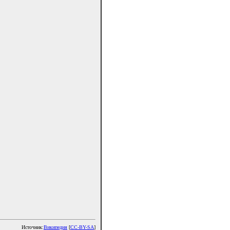
Источник:
Википедия
[
CC-BY-SA
]