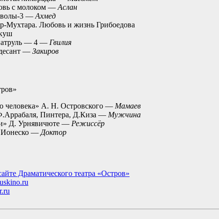
овь с молоком —
Аслан
яволы-3 —
Ахмед
р-Мухтара. Любовь и жизнь Грибоедова
куш
патруль — 4 —
Гвилия
 десант —
Закиров
тров»
о человека» А. Н. Островского —
Мамаев
Ф.Аррабаля, Пинтера, Д.Киза —
Мужчина
и» Д. Урнявичюте —
Режиссёр
Э.Ионеско —
Доктор
сайте Драматического театра «Остров»
uskino.ru
.ru