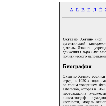
А
Б
В
Г
Д
Ё
Октавио Хетино
(исп.
аргентинский кинорежи
деятель. Известен учре
движения
Grupo Cine Libe
политического направлен
Биография
Октавио Хетино родился 6
середине 1950-х годов эм
со своим товарищем Фер
Liberación, которая в 196
провозгласила художест
кинематограф, осужда
частности, модель кино