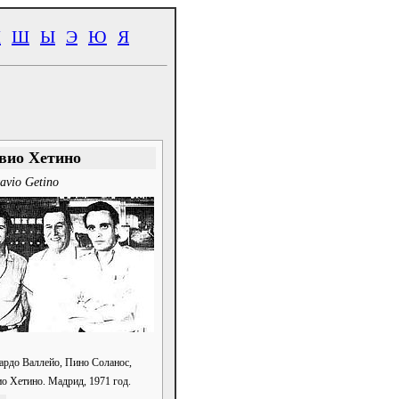
Ч
Ш
Ы
Э
Ю
Я
вио Хетино
avio Getino
ардо Валлейо, Пино Соланос,
о Хетино. Мадрид, 1971 год.