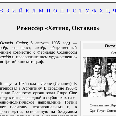
Ж
З
И
Й
К
Л
М
Н
О
П
Р
С
Т
У
Ф
Х
Ц
Режиссёр «Хетино, Октавио»
Octavio Getino
; 6 августа 1935 год) —
Окта
ссёр, сценарист, актёр, общественный
ждением совместно с Фернандо Соланосом
Oct
ración
и провозглашением художественно-
ия Третий кинематограф.
 августа 1935 года в Леоне (Испания). В
игрировал в Аргентину. В середине 1960-х
нандо Соланосом организовал Grupo Cine
9 году в интервью одной из кубинских газет
венно-политическое направление Третий
Слева направо: Жер
ющее политику неоколониализма и, в
производства, основанную на бездумном
Хуан Перон, Октави