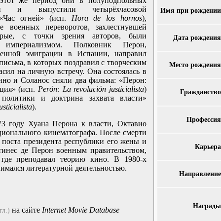
 этот же период они в полуподпольных
или и выпустили четырёхчасовой
Имя при рождении
«Час огней» (исп.
Hora de los hornos
),
е военных переворотов, захлестнувшей
рые, с точки зрения авторов, были
Дата рождения
империализмом. Полковник Перон,
енной эмиграции в Испании, направил
исьма, в которых поздравил с творческим
Место рождения
сил на личную встречу. Она состоялась в
ино и Соланос сняли два фильма: «Перон:
ция» (исп.
Perón: La revolución justicialista
)
Гражданство
политики и доктрина захвата власти»
sticialista
).
Профессия
73 году Хуана Перона к власти, Октавио
ционального кинематографа. После смерти
 поста президента республики его жены и
Карьера
инес де Перон военным правительством,
где преподавал теорию кино. В 1980-х
анимался литературной деятельностью.
Направление
Награды
на сайте
Internet Movie Database
гл.)