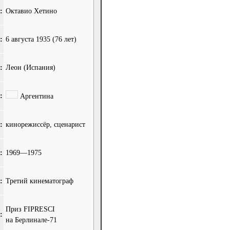
:
Октавио Хетино
:
6 августа 1935
(76 лет)
:
Леон (Испания)
:
Аргентина
:
кинорежиссёр, сценарист
:
1969—1975
:
Третий кинематограф
Приз FIPRESCI
:
на Берлинале-71