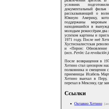
развлечении зрителя. В
условиях подготов
документальный фильм 
рассказывающий о волн
Южную Америку, кото
поддержаны мировым 
находившийся в вынужд
молодым режиссёрам два п
успехом картины и пригла
1971 году. После неё Хет
Хустисиалистская револю
и «Перон: Обновление 
(исп.
Perón: La revolución ju
После возвращения в 19
Хетино стал цензором на
полковника и смещения с
приемницы Исабель Март
Хетино выехал в Перу, 
перехал в Мексику, где з
Ссылки
Октавио Хетино
(ан