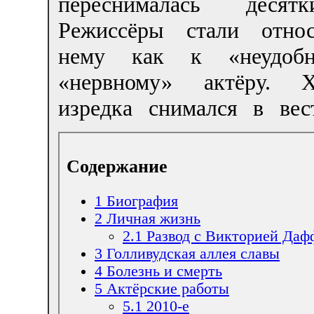
переснималась десят
Режиссёры стали отно
нему как к «неудоб
«нервному» актёру. 
изредка снимался в вес
Содержание
1
Биография
2
Личная жизнь
2.1
Развод с Викторией Даф
3
Голливудская аллея славы
4
Болезнь и смерть
5
Актёрские работы
5.1
2010-е