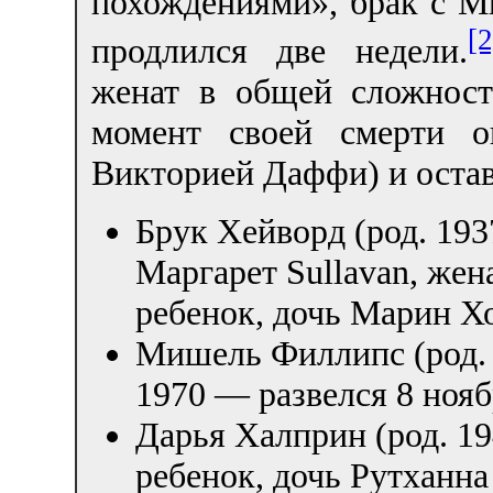
похождениями», брак с 
[2
продлился две недели.
женат в общей сложност
момент своей смерти о
Викторией Даффи) и остав
Брук Хейворд (род. 193
Маргарет Sullavan, жен
ребенок, дочь Марин Х
Мишель Филлипс (род. 
1970 — развелся 8 нояб
Дарья Халприн (род. 19
ребенок, дочь Рутханна