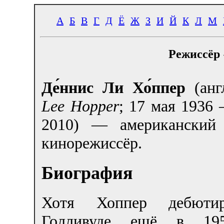
А
Б
В
Г
Д
Ё
Ж
З
И
Й
К
Л
М
Режиссёр 
Де́ннис Ли Хо́ппер
(анг
Lee Hopper
;
17 мая 1936
—
2010) — американский
кинорежиссёр.
Биография
Хотя Хоппер дебюти
Голливуде ещё в 195