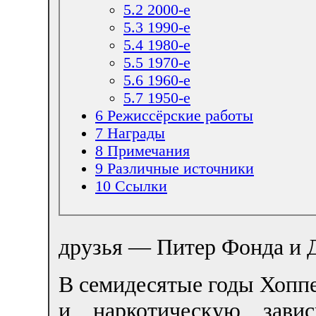
5.2
2000-е
5.3
1990-е
5.4
1980-е
5.5
1970-е
5.6
1960-е
5.7
1950-е
6
Режиссёрские работы
7
Награды
8
Примечания
9
Различные источники
10
Ссылки
друзья — Питер Фонда и 
В семидесятые годы Хоппе
и наркотическую завис