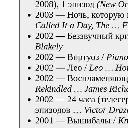
2008), 1 эпизод
(New Orl
2003 — Ночь, которую 
Called It a Day, The … F
2002 — Беззвучный кри
Blakely
2002 — Виртуоз /
Piano
2002 — Лео /
Leo … Ho
2002 — Воспламеняюща
Rekindled … James Rich
2002 — 24 часа (телесе
эпизодов …
Victor Draz
2001 — Вышибалы /
Kn