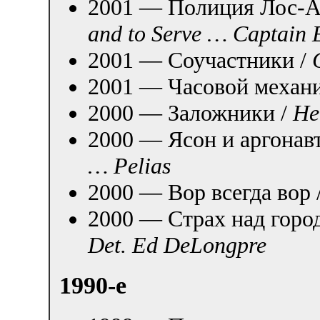
2001 — Полиция Лос-А
and to Serve … Captain 
2001 — Соучастники /
2001 — Часовой механ
2000 — Заложники /
He
2000 — Ясон и аргонав
… Pelias
2000 — Вор всегда вор 
2000 — Страх над горо
Det. Ed DeLongpre
1990-е