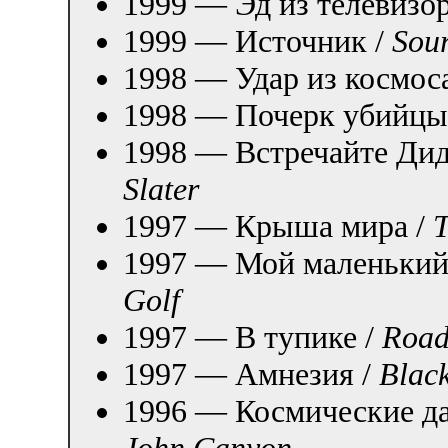
1999 — Эд из телевизор
1999 — Источник /
Sour
1998 — Удар из космос
1998 — Почерк убийцы
1998 — Встречайте Дид
Slater
1997 — Крыша мира /
T
1997 — Мой маленький
Golf
1997 — В тупике /
Road
1997 — Амнезия /
Blac
1996 — Космические д
John Canyon