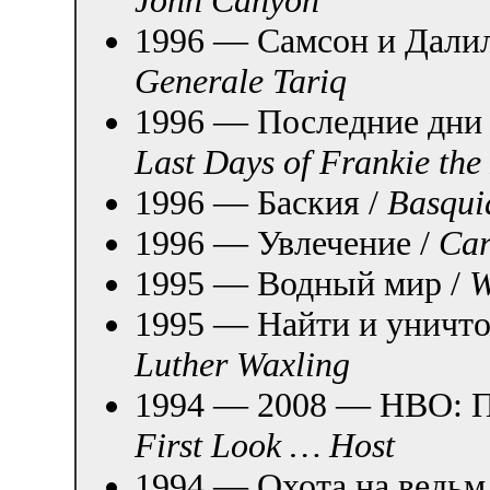
1996 — Самсон и Далил
Generale Tariq
1996 — Последние дни
Last Days of Frankie the
1996 — Баския /
Basqui
1996 — Увлечение /
Car
1995 — Водный мир /
W
1995 — Найти и уничт
Luther Waxling
1994 — 2008 — HBO: Пе
First Look … Host
1994 — Охота на ведьм