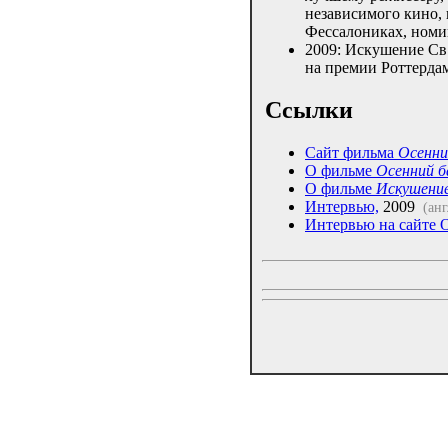
независимого кино,
Фессалониках, ном
2009: Искушение Св
на премии Роттерд
Ссылки
Сайт фильма
Осенни
О фильме
Осенний б
О фильме
Искушение
Интервью,
2009
(анг
Интервью на сайте 