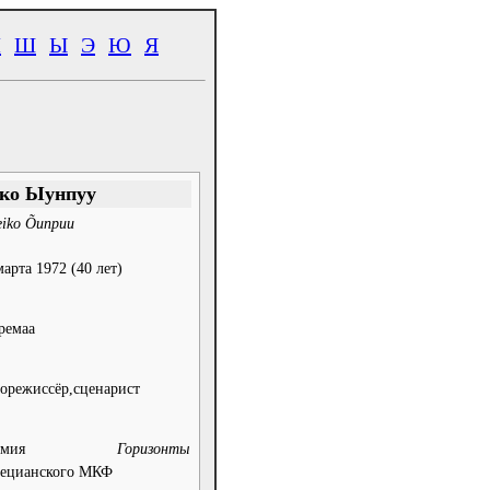
Ч
Ш
Ы
Э
Ю
Я
ко Ыунпуу
eiko Õunpuu
марта 1972
(40 лет)
ремаа
орежиссёр,сценарист
ремия
Горизонты
ецианского МКФ