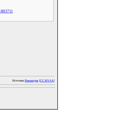
1803711
Источник:
Википедия
[
CC-BY-SA
]