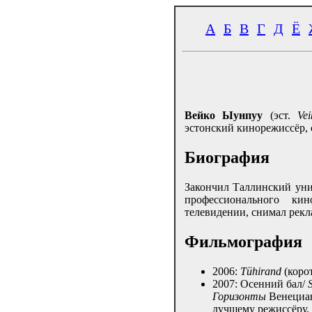
А
Б
В
Г
Д
Ё
Вейко Ыунпуу
(эст.
Ve
эстонский кинорежиссёр, 
Биография
Закончил Таллинский уни
профессионального ки
телевидении, снимал рекл
Фильмография
2006:
Tühirand
(коро
2007: Осенний бал/
Горизонты
Венециан
лучшему режиссёру,