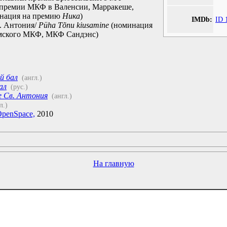
 премии МКФ в Валенсии, Марракеше,
инация на премию
Ника
)
IMDb:
ID 
. Антония/
Püha Tõnu kiusamine
(номинация
амского МКФ, МКФ Сандэнс)
й бал
(англ.)
ал
(рус.)
 Св. Антония
(англ.)
л.)
OpenSpace,
2010
На главную