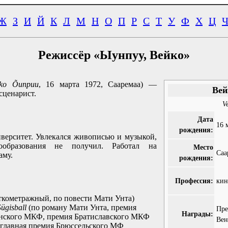
Ж
З
И
Й
К
Л
М
Н
О
П
Р
С
Т
У
Ф
Х
Ц
Режиссёр «Ыунпуу, Вейко»
iko Õunpuu
, 16 марта 1972, Сааремаа) —
Вей
сценарист.
V
Дата
16 
рождения:
верситет. Увлекался живописью и музыкой,
нообразования не получил. Работал на
Место
Саа
аму.
рождения:
Профессия:
кин
ткометражный, по повести Мати Унта)
Sügisball
(по роману Мати Унта, премия
П
Награды:
ского МКФ, премия Братиславского МКФ
Вен
 главная премия Брюссельского МФ