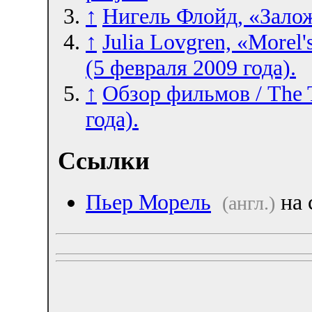
↑
Нигель Флойд, «Залож
↑
Julia Lovgren, «Morel's
(5 февраля 2009 года).
↑
Обзор фильмов / The 
года).
Ссылки
Пьер Морель
на 
(англ.)