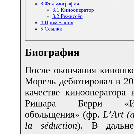
3
Фильмография
3.1
Кинооператор
3.2
Режиссёр
4
Примечания
5
Ссылки
Биография
После окончания киношк
Морель дебютировал в 20
качестве кинооператора 
Ришара Берри «Иск
обольщения» (фр.
L’Art (d
la séduction
). В дальн