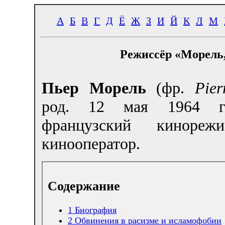
А
Б
В
Г
Д
Ё
Ж
З
И
Й
К
Л
М
Режиссёр «Морель,
Пьер Морель
(фр.
Pier
род. 12 мая 1964 
французский кинореж
кинооператор.
Содержание
1
Биография
2
Обвинения в расизме и исламофобии