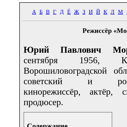
А
Б
В
Г
Д
Ё
Ж
З
И
Й
К
Л
М
Режиссёр «Мо
Юрий Павлович Мор
сентября 1956, Кр
Ворошиловоградской об
советский и росс
кинорежиссёр, актёр, сц
продюсер.
Содержание