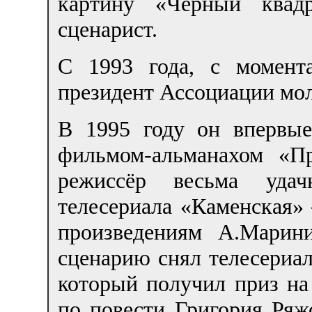
картину «Чёрный квад
сценарист.
С 1993 года, с момен
президент Ассоциации мо
В 1995 году он впервы
фильмом-альманахом «П
режиссёр весьма удач
телесериала «Каменская
произведениям А.Марин
сценарию снял телесериа
который получил приз на
по повести Григория Ряж