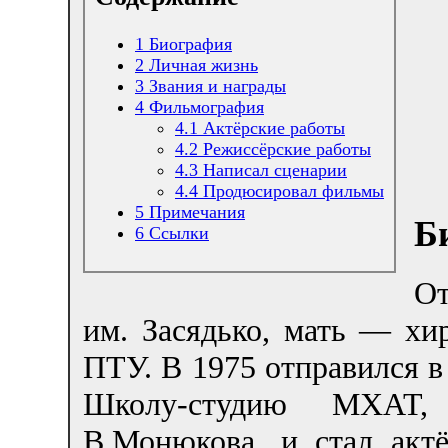
1
Биография
2
Личная жизнь
3
Звания и награды
4
Фильмография
4.1
Актёрские работы
4.2
Режиссёрские работы
4.3
Написал сценарии
4.4
Продюсировал фильмы
5
Примечания
Б
6
Ссылки
От
им. Засядько, мать — хи
ПТУ. В 1975 отправился в
Школу-студию МХАТ,
В.Монюкова, и стал акт