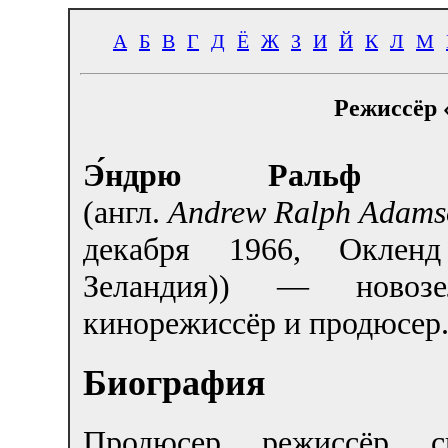
А
Б
В
Г
Д
Ё
Ж
З
И
Й
К
Л
М
Режиссёр 
Э́ндрю Ральф А́
(англ.
Andrew Ralph Adams
декабря 1966, Окленд
Зеландия)) — новозел
кинорежиссёр и продюсер
Биография
Продюсер, режиссёр, сц