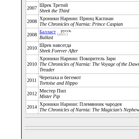
Шрек Третий
2007
Shrek the Third
Хроники Нарнии: Принц Каспиан
2008
The Chronicles of Narnia: Prince Caspian
русск.
Балласт
(англ.)
2008
Ballast
Шрек навсегда
2010
Shrek Forever After
Хроники Нарнии: Покоритель Зари
2010
The Chronicles of Narnia: The Voyage of the Daw
Treader
Черепаха и бегемот
2011
Tortoise and Hippo
Мистер Пип
2012
Mister Pip
Хроники Нарнии: Племянник чародея
2014
The Chronicles of Narnia: The Magician's Nephe