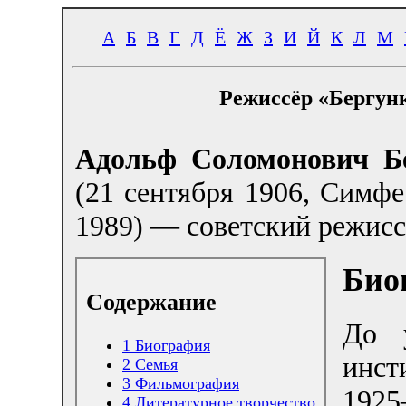
А
Б
В
Г
Д
Ё
Ж
З
И
Й
К
Л
М
Режиссёр «Бергун
Адольф Соломонович Б
(21 сентября 1906, Симф
1989) — советский режисс
Био
Содержание
До 
1
Биография
инс
2
Семья
3
Фильмография
192
4
Литературное творчество