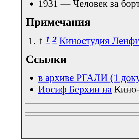
1931 — Человек за бо
Примечания
1
2
↑
Киностудия Ленф
Ссылки
в архиве РГАЛИ (1 док
Иосиф Берхин на
Кино-