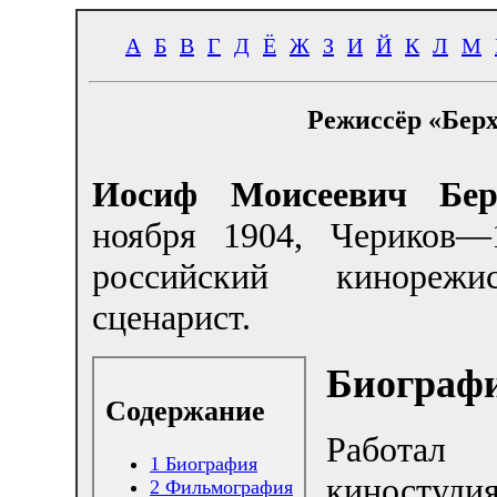
А
Б
В
Г
Д
Ё
Ж
З
И
Й
К
Л
М
Режиссёр «Бер
Иосиф Моисеевич Бер
ноября 1904, Чериков
российский кинореж
сценарист.
Биограф
Содержание
Работ
1
Биография
киностуди
2
Фильмография