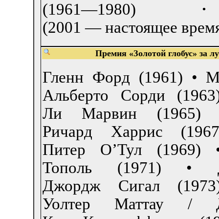
(1961—1980)
·
(2001 — настоящее врем
Премия «Золотой глобус» за 
Гленн Форд (1961) •
М
Альберто Сорди (1963
Ли Марвин (1965) 
Ричард Харрис (196
Питер О’Тул (1969) 
Тополь (1971) •
Джордж Сигал (1973
Уолтер Маттау / 