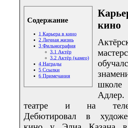
Карье
Содержание
кино
1
Карьера в кино
2
Личная жизнь
Актёрс
3
Фильмография
мастерс
3.1
Актёр
3.2
Актёр (камео)
обуч
4
Награды
5
Ссылки
знамен
6
Примечания
школе
Адлер.
театре и на телев
Дебютировал в художе
кино у Элиа Казана в