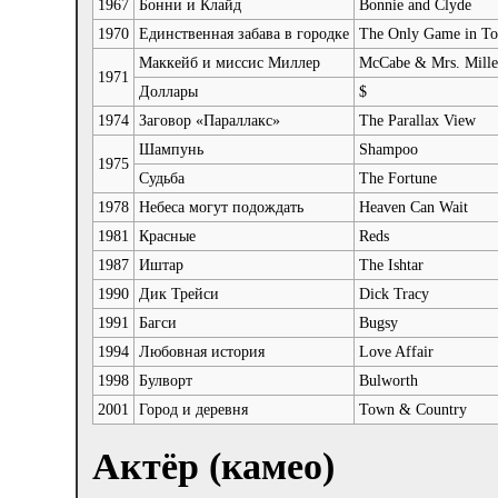
1967
Бонни и Клайд
Bonnie and Clyde
1970
Единственная забава в городке
The Only Game in T
Маккейб и миссис Миллер
McCabe & Mrs. Mille
1971
Доллары
$
1974
Заговор «Параллакс»
The Parallax View
Шампунь
Shampoo
1975
Судьба
The Fortune
1978
Небеса могут подождать
Heaven Can Wait
1981
Красные
Reds
1987
Иштар
The Ishtar
1990
Дик Трейси
Dick Tracy
1991
Багси
Bugsy
1994
Любовная история
Love Affair
1998
Булворт
Bulworth
2001
Город и деревня
Town & Country
Актёр (камео)