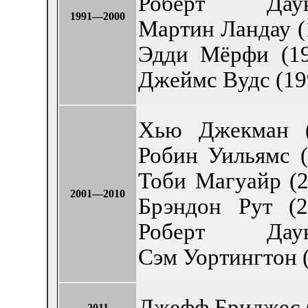
Роберт Д
1991—2000
Мартин Ландау (
Эдди Мёрфи (19
Джеймс Вудс (19
Хью Джекман (
Робин Уильямс (
Тоби Магуайр (2
2001—2010
Брэндон Рут (2
Роберт Д
Сэм Уортингтон (
Джефф Бриджес 
2011