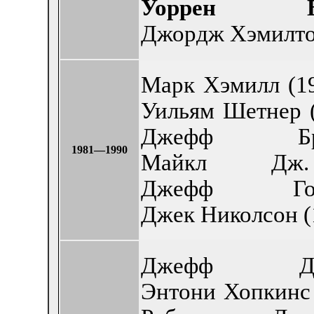
Уоррен Б
Джордж Хэмилтон
Марк Хэмилл (19
Уильям Шетнер (
Джефф Б
1981—1990
Майкл Дж
Джефф Го
Джек Николсон (
Джефф Д
Энтони Хопкинс 