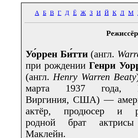
А
Б
В
Г
Д
Ё
Ж
З
И
Й
К
Л
М
Режиссёр
Уо́ррен Би́тти
(англ.
Warr
при рождении
Генри Уор
(англ.
Henry Warren Beaty
марта 1937 года, Р
Виргиния, США) — амер
актёр, продюсер и ре
родной брат актрис
Маклейн.