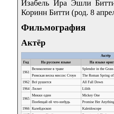
Изабель Ира Эшли Битти
Коринн Битти (род. 8 апре
Фильмография
Актёр
Актёр
Год
На русском языке
На языке ориг
Великолепие в траве
Splendor in the Grass
1961
Римская весна миссис Стоун
The Roman Spring of
1962
Всё рушится
All Fall Down
1964
Лилит
Lilith
Микки один
Mickey One
1965
Пообещай ей что-нибудь
Promise Her Anythin
1966
Калейдоскоп
Kaleidoscope