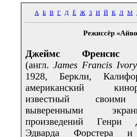
А
Б
В
Г
Д
Ё
Ж
З
И
Й
К
Л
М
Режиссёр «Айво
Джеймс Френсис 
(англ.
James Francis Ivor
1928, Беркли, Калифо
американский киноре
известный своими
выверенными экрани
произведений Генри Д
Эдварда Форстера и