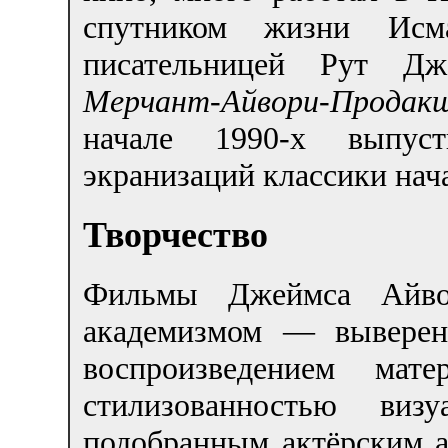
спутником жизни Исм
писательницей Рут Дж
Мерчант-Айвори-Продак
начале 1990-х выпус
экранизаций классики нач
Творчество
Фильмы Джеймса Айвор
академизмом — выверен
воспроизведением мате
стилизованностью виз
подобранным актёрским а