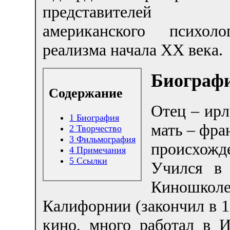
представителей 
американского психолог
реализма начала XX века.
Биограф
Содержание
Отец – ирл
1
Биография
мать – фра
2
Творчество
3
Фильмография
происхожд
4
Примечания
5
Ссылки
Учился в 
Киношко
Калифорнии (закончил в 1
кино, много работал в 