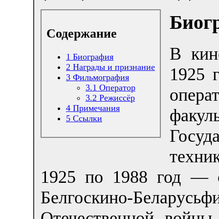
Биог
Содержание
В кин
1
Биография
2
Награды и признание
1925 
3
Фильмография
3.1
Оператор
опера
3.2
Режиссёр
4
Примечания
факуль
5
Ссылки
Госуд
техни
1925 по 1988 год — 
Белгоскино-Белару
Отечественной войны