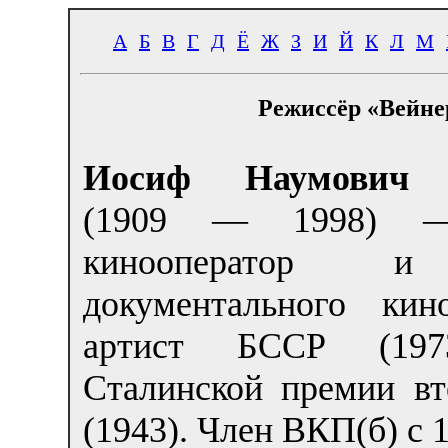
А
Б
В
Г
Д
Ё
Ж
З
И
Й
К
Л
М
Режиссёр «Вейне
Иосиф Наумович В
(1909 — 1998) —
кинооператор и
документального кин
артист БССР (1973
Сталинской премии вт
(1943). Член ВКП(б) с 1