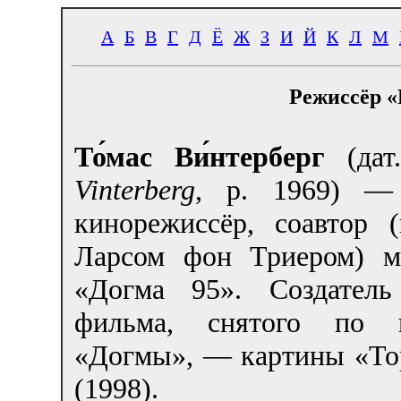
А
Б
В
Г
Д
Ё
Ж
З
И
Й
К
Л
М
Режиссёр «
То́мас Ви́нтерберг
(да
Vinterberg
, р. 1969) —
кинорежиссёр, соавтор (
Ларсом фон Триером) м
«Догма 95». Создатель
фильма, снятого по п
«Догмы», — картины «То
(1998).