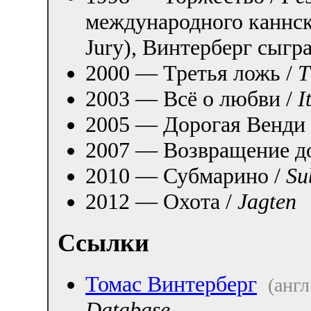
международного каннск
Jury), Винтерберг сыгра
2000 — Третья ложь /
T
2003 — Всё о любви /
I
2005 — Дорогая Венди
2007 — Возвращение д
2010 — Субмарино /
Su
2012 — Охота /
Jagten
Ссылки
Томас Винтерберг
(англ
Database