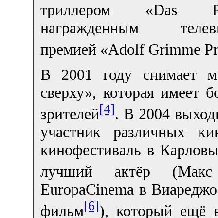
триллером «Das Ph
награжденным телеви
премией «Adolf Grimme Pr
В 2001 году снимает м
сверху», которая имеет 
[4]
зрителей
. В 2004 выхо
участник различных ки
кинофестиваль в Карлов
лучший актёр (Макс
EuropaCinema в Виаредж
[6]
фильм
), который ещё 