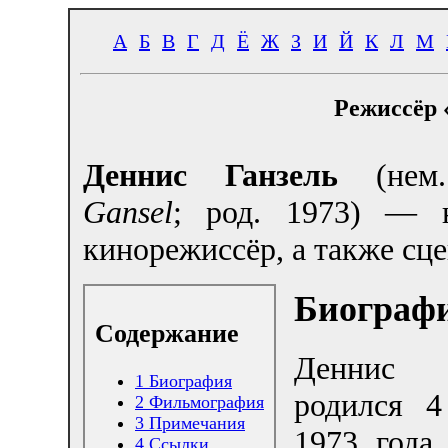
А
Б
В
Г
Д
Ё
Ж
З
И
Й
К
Л
М
Режиссёр 
Деннис Ганзель
(не
Gansel
; род. 1973) — 
кинорежиссёр, а также сце
Биограф
Содержание
Деннис 
1
Биография
родился 4
2
Фильмография
3
Примечания
1973 года
4
Ссылки