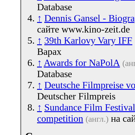
Database
↑
Dennis Gansel - Biogr
сайте www.kino-zeit.de
↑
39th Karlovy Vary IFF
Варах
↑
Awards for NaPolA
(ан
Database
↑
Deutsche Filmpreise vo
Deutscher Filmpreis
↑
Sundance Film Festival
competition
на са
(англ.)