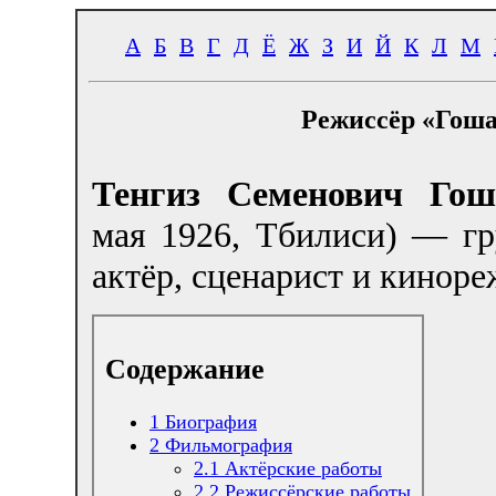
А
Б
В
Г
Д
Ё
Ж
З
И
Й
К
Л
М
Режиссёр «Гоша
Тенгиз Семенович Гош
мая 1926, Тбилиси) — гр
актёр, сценарист и киноре
Содержание
1
Биография
2
Фильмография
2.1
Актёрские работы
2.2
Режиссёрские работы