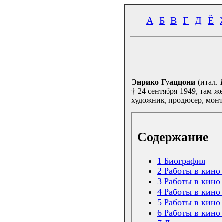
А
Б
В
Г
Д
Ё
Энрико Гуаццони
(итал.
† 24 сентября 1949, там 
художник, продюсер, монт
Содержание
1
Биография
2
Работы в кино 
3
Работы в кино 
4
Работы в кино
5
Работы в кино
6
Работы в кино