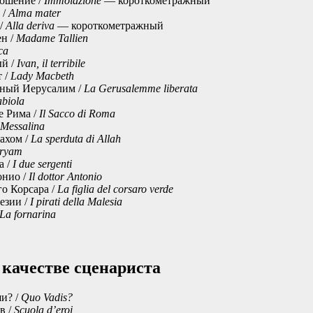
ошение /
Immolazione
— короткометражный
 /
Alma mater
 /
Alla deriva
— короткометражный
н /
Madame Tallien
ca
ый /
Ivan, il terribile
 /
Lady Macbeth
ный Иерусалим /
La Gerusalemme liberata
biola
е Рима /
Il Sacco di Roma
Messalina
ахом /
La sperduta di Allah
ryam
а /
I due sergenti
онио /
Il dottor Antonio
о Корсара /
La figlia del corsaro verde
езии /
I pirati della Malesia
La fornarina
 качестве сценариста
и? /
Quo Vadis?
в /
Scuola d’eroi