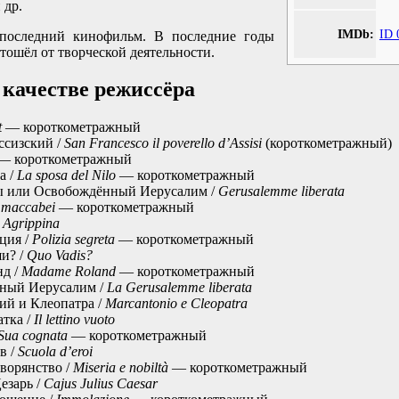
 др.
IMDb:
ID 
 последний кинофильм. В последние годы
ошёл от творческой деятельности.
 качестве режиссёра
t
— короткометражный
ссизский /
San Francesco il poverello d’Assisi
(короткометражный)
— короткометражный
а /
La sposa del Nilo
— короткометражный
ы или Освобождённый Иерусалим /
Gerusalemme liberata
 maccabei
— короткометражный
/
Agrippina
ция /
Polizia segreta
— короткометражный
и? /
Quo Vadis?
нд /
Madame Roland
— короткометражный
ный Иерусалим /
La Gerusalemme liberata
й и Клеопатра /
Marcantonio e Cleopatra
атка /
Il lettino vuoto
Sua cognata
— короткометражный
в /
Scuola d’eroi
ворянство /
Miseria e nobiltà
— короткометражный
езарь /
Cajus Julius Caesar