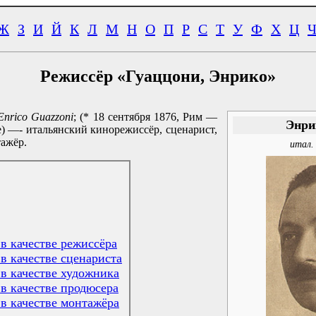
Ж
З
И
Й
К
Л
М
Н
О
П
Р
С
Т
У
Ф
Х
Ц
Режиссёр «Гуаццони, Энрико»
Enrico Guazzoni
; (* 18 сентября 1876, Рим —
Энри
же) —- итальянский кинорежиссёр, сценарист,
ажёр.
итал
в качестве режиссёра
в качестве сценариста
 в качестве художника
 в качестве продюсера
 в качестве монтажёра