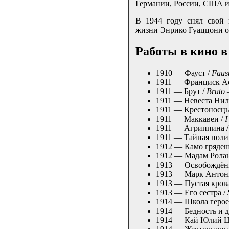
Германии, России, США и
В 1944 году снял свой
жизни Энрико Гуаццони от
Работы в кино в
1910 — Фауст /
Faus
1911 — Франциск А
1911 — Брут /
Bruto
1911 — Невеста Нил
1911 — Крестоносц
1911 — Маккавеи /
I
1911 — Агриппина 
1911 — Тайная поли
1912 — Камо грядеш
1912 — Мадам Рола
1913 — Освобождён
1913 — Марк Антони
1913 — Пустая кров
1913 — Его сестра /
1914 — Школа герое
1914 — Бедность и д
1914 — Кай Юлий Ц