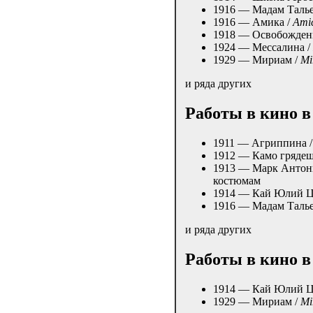
1916 — Мадам Талье
1916 — Амика /
Ami
1918 — Освобожден
1924 — Мессалина /
1929 — Мириам /
Mi
и ряда других
Работы в кино в
1911 — Агриппина 
1912 — Камо грядеш
1913 — Марк Антони
костюмам
1914 — Кай Юлий Ц
1916 — Мадам Талье
и ряда других
Работы в кино в
1914 — Кай Юлий Ц
1929 — Мириам /
Mi