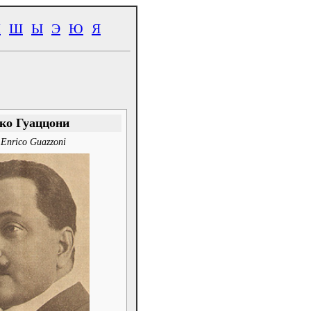
Ч
Ш
Ы
Э
Ю
Я
ко Гуаццони
.
Enrico Guazzoni