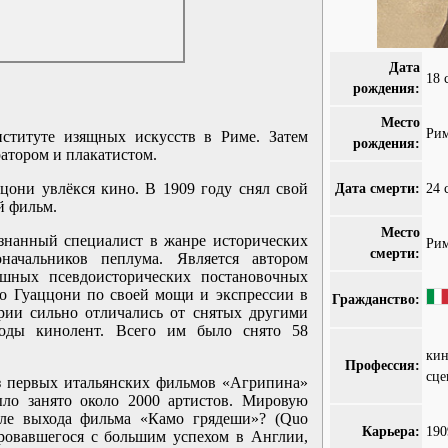
Дата
18 
рождения:
Место
Рим
ституте изящных искусств в Риме. Затем
рождения:
атором и плакатистом.
цони увлёкся кино. В 1909 году снял свой
Дата смерти:
24 
й фильм.
Место
нанный специалист в жанре исторических
Рим
смерти:
начальников пеплума. Является автором
ышных псевдоисторических постановочных
о Гуаццони по своей мощи и экспрессии в
Гражданство:
рии сильно отличались от снятых другими
оды кинолент. Всего им было снято 58
кин
Профессия:
сце
з первых итальянских фильмов «Агрипина»
было занято около 2000 артистов. Мировую
сле выхода фильма «Камо грядеши»? (Quo
Карьера:
19
рировавшегося с большим успехом в Англии,