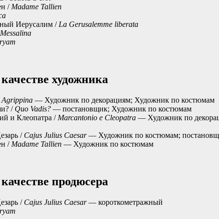
н /
Madame Tallien
ca
ный Иерусалим /
La Gerusalemme liberata
Messalina
ryam
 качестве художника
/
Agrippina
— Художник по декорациям; Художник по костюмам
и? /
Quo Vadis?
— постановщик; Художник по костюмам
й и Клеопатра /
Marcantonio e Cleopatra
— Художник по декора
езарь /
Cajus Julius Caesar
— Художник по костюмам; постановщ
н /
Madame Tallien
— Художник по костюмам
 качестве продюсера
езарь /
Cajus Julius Caesar
— короткометражный
ryam