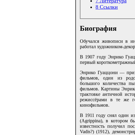
7
Литература
8
Ссылки
Биография
Обучался живописи в ин
работал художником-декор
В 1907 году Энрико Гуац
первый короткометражны
Энрико Гуаццони — приз
фильмов, один из родо
большого количества п
фильмов. Картины Энрик
трактовке античной исто
режиссёрами в те же г
кинофильмов.
В 1911 году снял один и
(Agrippina), в котором 
известность получил по
Vadis?) (1912), демонст