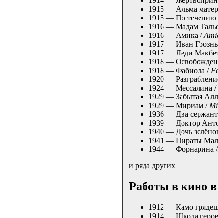
1914 — Жертвоприн
1915 — Альма матер
1915 — По течению
1916 — Мадам Талье
1916 — Амика /
Ami
1917 — Иван Грозн
1917 — Леди Макбет
1918 — Освобожден
1918 — Фабиола /
Fa
1920 — Разграблени
1924 — Мессалина /
1929 — Забытая Алл
1929 — Мириам /
Mi
1936 — Два сержант
1939 — Доктор Ант
1940 — Дочь зелёног
1941 — Пираты Мал
1944 — Форнарина /
и ряда других
Работы в кино в
1912 — Камо грядеш
1914 — Школа герое