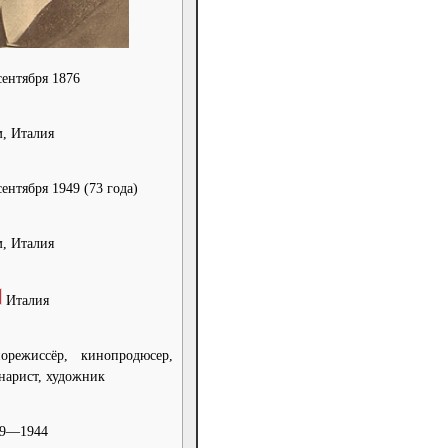
сентября 1876
, Италия
сентября 1949
(73 года)
, Италия
Италия
орежиссёр, кинопродюсер,
нарист, художник
09—1944