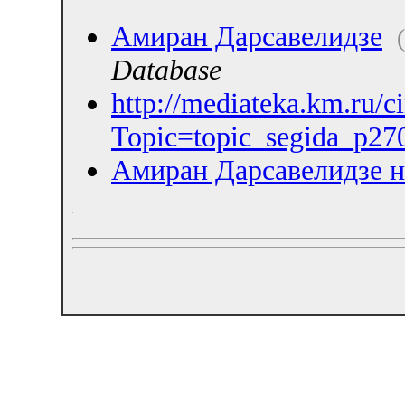
Амиран Дарсавелидзе
Database
http://mediateka.km.ru/
Topic=topic_segida_p27
Амиран Дарсавелидзе н