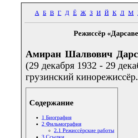
А
Б
В
Г
Д
Ё
Ж
З
И
Й
К
Л
М
Режиссёр «Дарсав
Амиран Шалвович Дарса
(29 декабря 1932 - 29 дека
грузинский кинорежиссёр.
Содержание
1
Биография
2
Фильмография
2.1
Режиссёрские работы
3
Ссылки