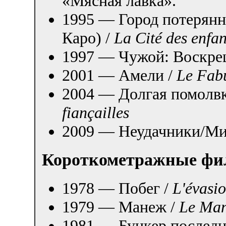
«Мясная лавка».
1995 — Город потерянн
Каро) /
La Cité des enfan
1997 — Чужой: Воскре
2001 — Амели /
Le Fabu
2004 — Долгая помолвк
fiançailles
2009 — Неудачники/Ми
Короткометражные ф
1978 — Побег /
L'évasi
1979 — Манеж /
Le Ma
1981 — Бункер последн