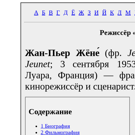
А
Б
В
Г
Д
Ё
Ж
З
И
Й
К
Л
М
Режиссёр 
Жан-Пьер Жёне́
(фр.
J
Jeunet
; 3 сентября 1953
Луара, Франция) — фра
кинорежиссёр и сценарист
Содержание
1
Биография
2
Фильмография