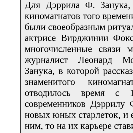
Для Дэррила Ф. Занука,
киномагнатов того времен
были своеобразным ритуал
актрисе Вирджинии Фокс
многочисленные связи 
журналист Леонард Мо
Занука, в которой расск
знаменитого киномагн
отводилось время с 
современников Дэррилу 
новых юных старлеток, и е
ним, то на их карьере став