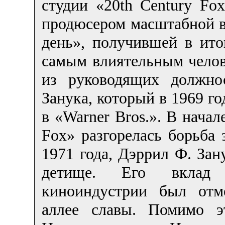
студии «20th Century Fo
продюсером масштабной 
день», получившей в ито
самым влиятельным челове
из руководящих должно
Занука, который в 1969 го
в «Warner Bros.». В начал
Fox» разгорелась борьба з
1971 года, Дэррил Ф. За
детище. Его вклад 
киноиндустрии был отм
аллее славы. Помимо э