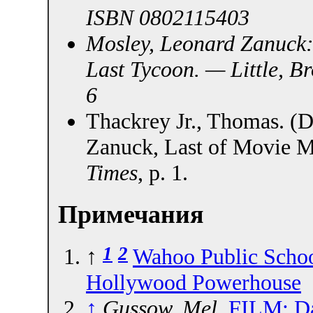
ISBN 0802115403
Mosley, Leonard
Zanuck: 
Last Tycoon. — Little, 
6
Thackrey Jr., Thomas. (D
Zanuck, Last of Movie M
Times
, p. 1.
Примечания
1
2
↑
Wahoo Public Scho
Hollywood Powerhouse
↑
Gussow, Mel
.
FILM; Da