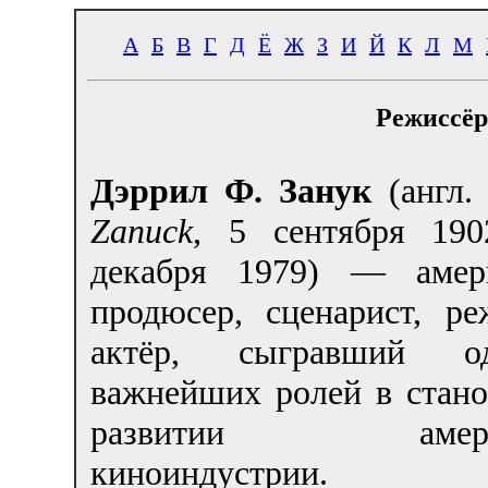
А
Б
В
Г
Д
Ё
Ж
З
И
Й
К
Л
М
Режиссёр
Дэррил Ф. Занук
(англ
Zanuck
,
5 сентября 190
декабря 1979) — амер
продюсер, сценарист, ре
актёр, сыгравший 
важнейших ролей в стано
развитии америк
киноиндустрии.