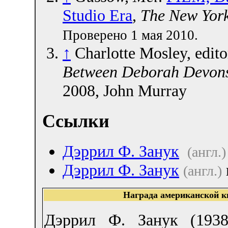
Studio Era
,
The New Yor
Проверено 1 мая 2010.
↑
Charlotte Mosley, edito
Between Deborah Devons
2008, John Murray
Ссылки
Дэррил Ф. Занук
(англ.)
Дэррил Ф. Занук
(англ.)
Награда американской к
Дэррил Ф. Занук (1938