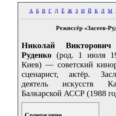
А
Б
В
Г
Д
Ё
Ж
З
И
Й
К
Л
М
Режиссёр «Засеев-Ру
Николай Викторович 
Руденко
(род. 1 июля 19
Киев) — советский кинор
сценарист, актёр. Зас
деятель искусств Каб
Балкарской АССР (1988 го
Содержание