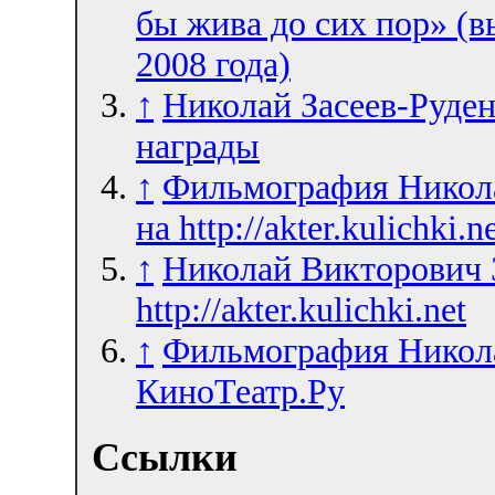
бы жива до сих пор» (в
2008 года)
↑
Николай Засеев-Руден
награды
↑
Фильмография Никола
на http://akter.kulichki.n
↑
Николай Викторович 
http://akter.kulichki.net
↑
Фильмография Никола
КиноТеатр.Ру
Ссылки