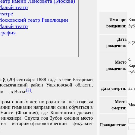
еатр имени Ленсовета (Москва)
Малый театр
театре
Московский театр Революции
Имя при
Ко
Малый театр
рождении:
Зуб
графия
Дата
8 (
рождения:
с.
Место
Кар
рождения:
губ
ся
8
(20) сентября 1888 года в селе Базарный
осызганский район Ульяновской области,
Дата смерти:
22 
[2]
ым — в Вятке
.
Место
тром с юных лет, но родители, не разделяя
Мос
чании гимназии направили сына обучаться в
смерти:
 Нанси (Франция), где Константин должен
инженера. Спустя год Зубов сменил место
а историко-филологический факультет
Гражданство:
.