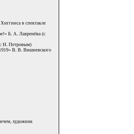
 Хиггинса в спектакле
е!» Б. А. Лавренёва (с
(с Н. Петровым)
1919» В. В. Вишневского
вичем, художник