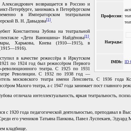
 Александрович возвращается в Россию и
нкт-Петербурге, занимаясь в Петербургском
акт
ременно в Императорском театральном
Профессия:
те
[1]
терской В. Н. Давыдова
.
теа
дебют Константина Зубова на театральной
[1]
спектакле «Дети Ванюшина» Найдёнова
.
Награды:
мары, Харькова, Киева (1910—1915), в
(1915—1916).
ступил в качестве режиссёра в Иркутском
IMDb:
ID 
 1921 по 1924 год был режиссёром Первого
о-революционного театра. С 1925 по 1931
театре Революции. С 1932 по 1938 год —
итель московского театра имени Ленсовета. С 1936 года К
ссёром Малого театра, а с 1947 года занимает пост главного реж
убова отличала интеллектуальность, яркая театральность, психо
ся с 1920 года педагогической деятельностью, преподавал в В
 Среди его учеников Татьяна Панкова, Павел Луспекаев, Эдуард 
ем кладбище.