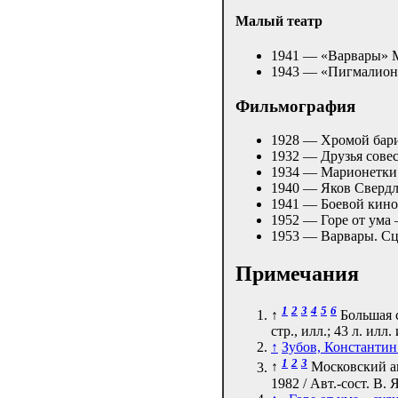
Малый театр
1941 — «Варвары» 
1943 — «Пигмалио
Фильмография
1928 — Хромой бар
1932 — Друзья сове
1934 — Марионетки
1940 — Яков Сверд
1941 — Боевой кин
1952 — Горе от ум
1953 — Варвары. Сц
Примечания
1
2
3
4
5
6
↑
Большая с
стр., илл.; 43 л. илл.
↑
Зубов, Константин
1
2
3
↑
Московский а
1982 / Авт.-сост. В.