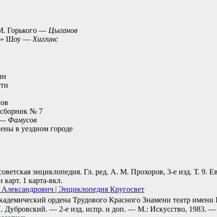
М. Горького —
Цыганов
н» Шоу —
Хиггинс
ин
сти
лов
осборник № 7
а —
Фамусов
ены в уездном городе
оветская энциклопедия. Гл. ред. А. М. Прохоров, 3-е изд. Т. 9. 
 и карт. 1 карта-вкл.
 Александрович | Энциклопедия Кругосвет
кадемический ордена Трудового Красного Знамени театр имени 
 Я. Дубровский. — 2-е изд. испр. и доп. — М.: Искусство, 1983. — 