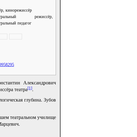
ёр, кинорежиссёр
атральный режиссёр,
тральный педагог
0958295
онстантин Александрович
[1]
иссёра театра
.
логическая глубина. Зубов
ысшем театральном училище
Марцевич.