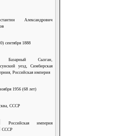
нстантин Александрович
ов
20) сентября 1888
 Базарный Сызган,
сунский уезд, Симбирская
ерния, Российская империя
ноября 1956
(68 лет)
ква, СССР
Российская империя
СССР