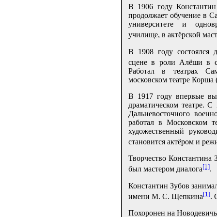
В 1906 году Константин
продолжает обучение в Са
университете и однов
училище, в актёрской мас
В 1908 году состоялся 
сцене в роли Алёши в 
Работал в театрах Са
московском театре Корша 
В 1917 году впервые вы
драматическом театре. С
Дальневосточного военн
работал в Московском 
художественный руковод
становится актёром и режи
Творчество Константина З
[1]
был мастером диалога
.
Константин Зубов занимал
[1]
имени М. С. Щепкина
.
Похоронен на Новодевичь