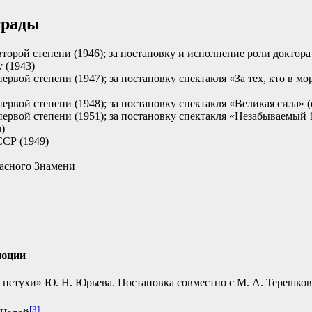
грады
торой степени (1946); за постановку и исполнение роли доктора
 (1943)
рвой степени (1947); за постановку спектакля «За тех, кто в мор
ервой степени (1948); за постановку спектакля «Великая сила» 
ервой степени (1951); за постановку спектакля «Незабываемый 
)
СР (1949)
асного Знамени
люции
 петухи» Ю. Н. Юрьева. Постановка совместно с М. А. Терешко
[3]