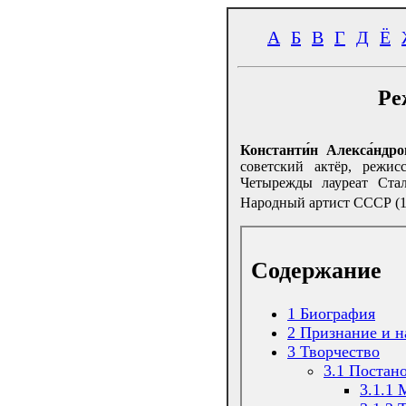
А
Б
В
Г
Д
Ё
Ре
Константи́н Алекса́ндро
советский актёр, режис
Четырежды лауреат Стал
Народный артист СССР (1
Содержание
1
Биография
2
Признание и н
3
Творчество
3.1
Постано
3.1.1