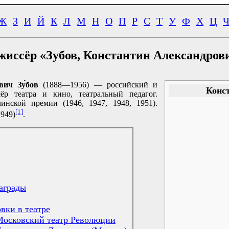
Ж
З
И
Й
К
Л
М
Н
О
П
Р
С
Т
У
Ф
Х
Ц
жиссёр «Зубов, Константин Александров
вич Зу́бов
(1888—1956) — российский и
Конс
сёр театра и кино, театральный педагог.
инской премии (1946, 1947, 1948, 1951).
[1]
949)
.
аграды
вки в театре
Московский театр Революции