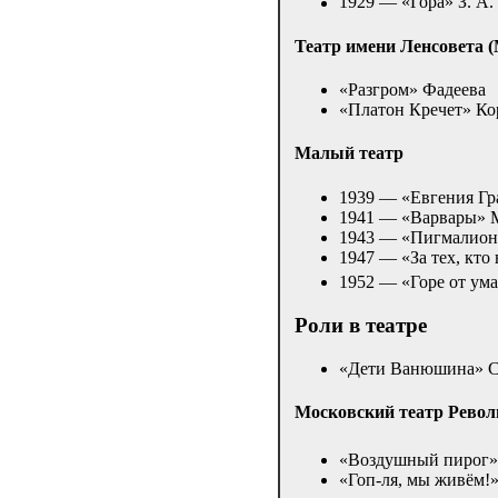
1929 — «Гора» З. А.
Театр имени Ленсовета 
«Разгром» Фадеева
«Платон Кречет» Ко
Малый театр
1939 — «Евгения Гр
1941 — «Варвары» М.
1943 — «Пигмалио
1947 — «За тех, кто
1952 — «Горе от ума
Роли в театре
«Дети Ванюшина» 
Московский театр Рево
«Воздушный пирог»
«Гоп-ля, мы живём!