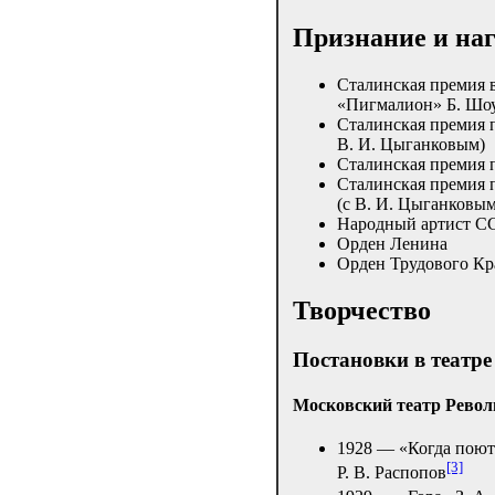
Признание и на
Сталинская премия в
«Пигмалион» Б. Шоу
Сталинская премия пе
В. И. Цыганковым)
Сталинская премия п
Сталинская премия п
(с В. И. Цыганковым
Народный артист СС
Орден Ленина
Орден Трудового Кр
Творчество
Постановки в театре
Московский театр Рево
1928 — «Когда поют
[3]
Р. В. Распопов