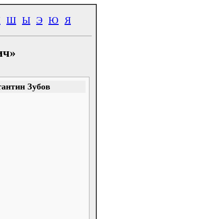
Ч
Ш
Ы
Э
Ю
Я
ич»
тантин Зубов