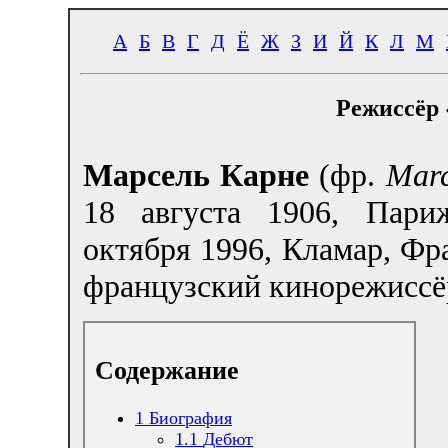
А
Б
В
Г
Д
Ё
Ж
З
И
Й
К
Л
М
Режиссёр 
Марсель Карне
(фр.
Marc
18 августа 1906, Пар
октября 1996, Кламар, Ф
французский кинорежиссё
Содержание
1
Биография
1.1
Дебют