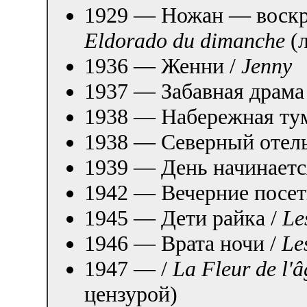
1929 — Ножан — воскр
Eldorado du dimanche
(
1936 — Женни /
Jenny
1937 — Забавная драма
1938 — Набережная ту
1938 — Северный отел
1939 — День начинаетс
1942 — Вечерние посет
1945 — Дети райка /
Le
1946 — Врата ночи /
Le
1947 — /
La Fleur de l'â
цензурой)