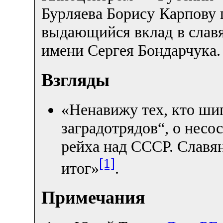
Бурляева Борису Карпову 
выдающийся вклад в слав
имени Сергея Бондарчука.
Взгляды
«Ненавижу тех, кто шип
заградотрядов“, о несо
рейха над СССР. Славя
[1]
итог»
.
Примечания