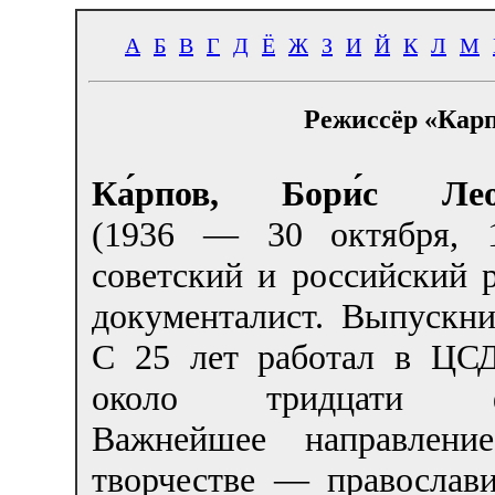
А
Б
В
Г
Д
Ё
Ж
З
И
Й
К
Л
М
Режиссёр «Карп
Ка́рпов, Бори́с Леон
(1936 — 30 октября, 
советский и российский 
документалист. Выпускн
С 25 лет работал в ЦС
около тридцати фи
Важнейшее направлени
творчестве — православи