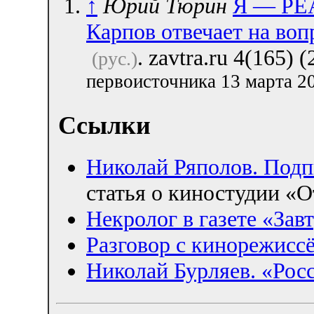
↑
Юрий Тюрин
Я — РЕА
Карпов отвечает на во
. zavtra.ru 4(165) 
(рус.)
первоисточника 13 марта 2
Ссылки
Николай Ряполов. Подп
статья о киностудии «О
Некролог в газете «Зав
Разговор с кинорежисс
Николай Бурляев. «Рос