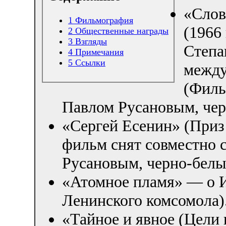
«Слов
1
Фильмография
(1966
2
Общественные награды
3
Взгляды
Степа
4
Примечания
5
Ссылки
между
(Филь
Павлом Русановым, че
«Сергей Есенин» (Приз
фильм снят совместно 
Русановым, черно-белы
«Атомное пламя» — о И
Ленинского комсомола)
«Тайное и явное (Цели 