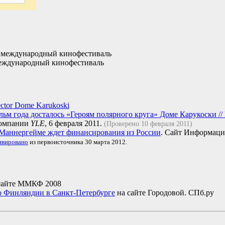
 международный кинофестиваль
ждународный кинофестиваль
irector Dome Karukoski
ьм года досталось «Героям полярного круга» Доме Карукоски // N
компании
YLE
, 6 февраля 2011.
(Проверено 10 февраля 2011)
Маннергейме ждет финансирования из России
. Сайт Информаци
ивировано
из первоисточника 30 марта 2012.
сайте ММКФ 2008
о Финляндии в Санкт-Петербурге
на сайте Городовой. СПб.ру