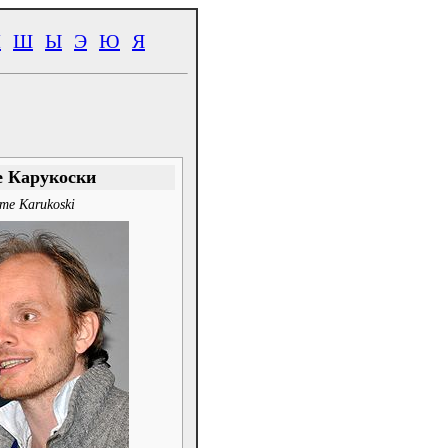
Ч
Ш
Ы
Э
Ю
Я
 Карукоски
me Karukoski