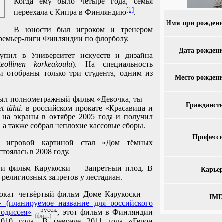
Когда ему было четыре года, семья
[1]
переехала с Кипра в Финляндию
.
Имя при рождени
В юности был игроком и тренером
емьер-лиги Финляндии по флорболу.
Дата рожден
упил в Университет искусств и дизайна
teollinen korkeakoulu
). На специальность
и отобраны только три студента, одним из
Место рожден
был полнометражный фильм «Девочка, ты —
Гражданст
t tähti
, в российском прокате «Красавица и
на экраны в октябре 2005 года и получил
 а также собрал неплохие кассовые сборы.
Професси
й игровой картиной стал «Дом тёмных
стоялась в 2008 году.
ий фильм Карукоски — Запретный плод. В
Карье
 религиозных запретов у лестадиан.
рокат четвёртый фильм Доме Карукоски —
IMD
» (планируемое название для российского
русск.
одиссея»
, этот фильм в Финляндии
(фин.)
2010 года. В феврале 2011 года «Герои