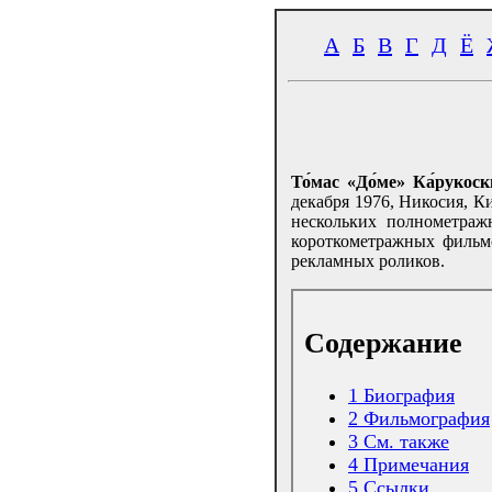
А
Б
В
Г
Д
Ё
То́мас «До́ме» Ка́рукоск
декабря 1976, Никосия, К
нескольких полнометраж
короткометражных фильм
рекламных роликов.
Содержание
1
Биография
2
Фильмография
3
См. также
4
Примечания
5
Ссылки