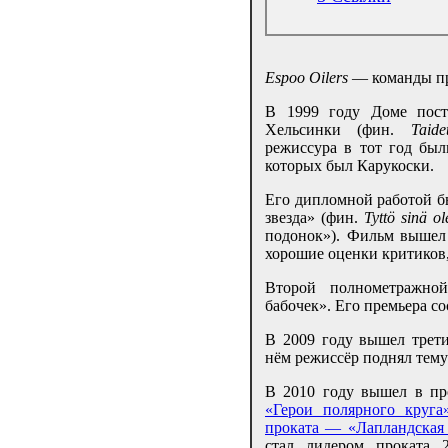
Espoo Oilers
— команды пр
В 1999 году Доме пост
Хельсинки (фин.
Taide
режиссура в тот год был
которых был Карукоски.
Его дипломной работой 
звезда» (фин.
Tyttö sinä ole
подонок»). Фильм вышел 
хорошие оценки критиков,
Второй полнометражно
бабочек». Его премьера со
В 2009 году вышел трет
нём режиссёр поднял тему
В 2010 году вышел в п
«Герои полярного круга
проката — «Лапландская 
стал лидером проката 