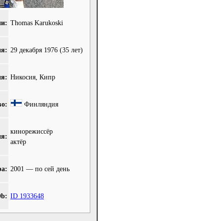
и:
Thomas Karukoski
ия:
29 декабря 1976
(35 лет)
ия:
Никосия, Кипр
во:
Финляндия
кинорежиссёр
я:
актёр
ра:
2001 — по сей день
b:
ID 1933648