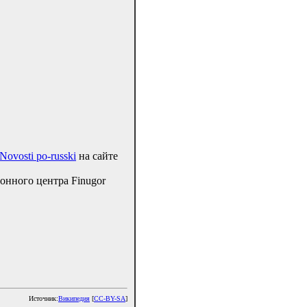
ovosti po-russki
на сайте
онного центра Finugor
Источник:
Википедия
[
CC-BY-SA
]