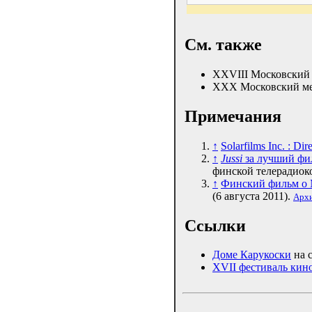
См. также
XXVIII Московский
XXX Московский ме
Примечания
↑
Solarfilms Inc. : D
↑
Jussi
за лучший фил
финской телерадио
↑
Финский фильм о 
(6 августа 2011).
Арх
Ссылки
Доме Карукоски
на 
XVII фестиваль кин