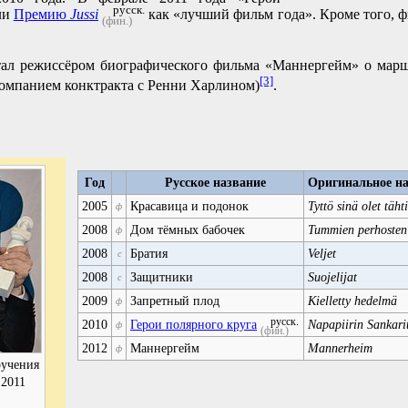
русск.
ли
Премию
Jussi
как «лучший фильм года». Кроме того, 
(фин.)
тал режиссёром биографического фильма «Маннергейм» о мар
[3]
компанием конктракта с Ренни Харлином)
.
Год
Русское название
Оригинальное на
2005
Красавица и подонок
Tyttö sinä olet tähti
ф
2008
Дом тёмных бабочек
Tummien perhosten 
ф
2008
Братия
Veljet
с
2008
Защитники
Suojelijat
с
2009
Запретный плод
Kielletty hedelmä
ф
русск.
2010
Герои полярного круга
Napapiirin Sankari
ф
(фин.)
2012
Маннергейм
Mannerheim
ф
ручения
 2011