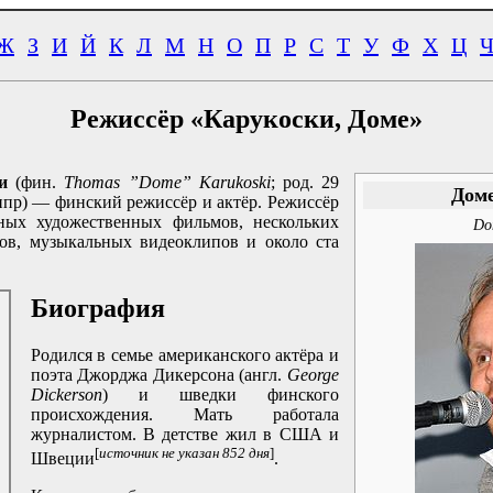
Ж
З
И
Й
К
Л
М
Н
О
П
Р
С
Т
У
Ф
Х
Ц
Режиссёр «Карукоски, Доме»
и
(фин.
Thomas ”Dome” Karukoski
; род. 29
Доме
ипр) — финский режиссёр и актёр. Режиссёр
ных художественных фильмов, нескольких
Do
ов, музыкальных видеоклипов и около ста
Биография
Родился в семье американского актёра и
поэта Джорджа Дикерсона (англ.
George
Dickerson
) и шведки финского
происхождения. Мать работала
журналистом. В детстве жил в США и
[
источник не указан 852 дня
]
Швеции
.