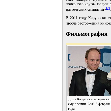
полярного круга» получи
[2]
зрительских симпатий»
.
В 2011 году Карукоски с
(после расторжения кино
Фильмография
Доме Карукоски во время в
ему премии
Jussi
. 6 февраля
года