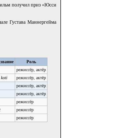
фильм получил приз «Юсси
шале Густава Маннергейма
звание
Роль
режиссёр, актёр
koti
режиссёр, актёр
режиссёр, актёр
режиссёр, актёр
режиссёр
t
режиссёр
режиссёр