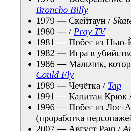
Broncho Billy
1979 — Скейтаун /
Skat
1980 — /
Pray TV
1981 — Побег из Нью-
1982 — Игра в убийств
1986 — Мальчик, котор
Could Fly
1989 — Чечётка /
Tap
1991 — Капитан Крюк 
1996 — Побег из Лос-А
(проработка персонаже
2007 — Август Раш /
A