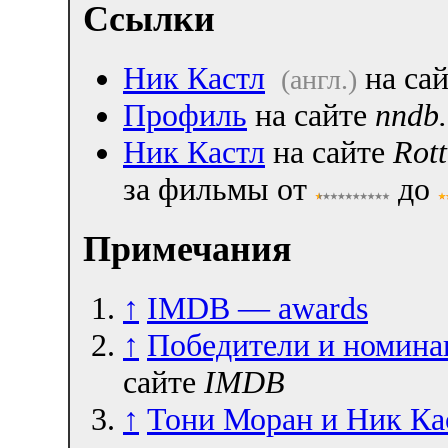
Ссылки
Ник Кастл
на са
(англ.)
Профиль
на сайте
nndb
Ник Кастл
на сайте
Rot
за фильмы от
до
Примечания
↑
IMDB — awards
↑
Победители и номина
сайте
IMDB
↑
Тони Моран и Ник Ка