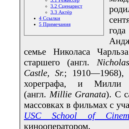
3.2
Сценарист
род
3.3
Актёр
сент
4
Ссылки
5
Примечания
год
Анд
семье Николаса Чарльза
старшего (англ.
Nichola
Castle, Sr.
; 1910—1968), 
хореграфа, и Милли 
(англ.
Millie Granata
). С 
массовках в фильмах с уча
USC School of Cinema
кинооператором.