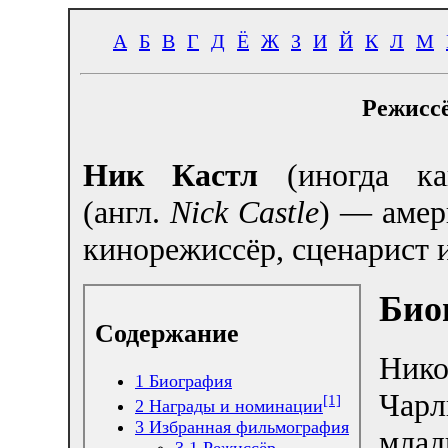
А
Б
В
Г
Д
Ё
Ж
З
И
Й
К
Л
М
Режиссё
Ник Кастл
(иногда 
(англ.
Nick Castle
) — амер
кинорежиссёр, сценарист и
Био
Содержание
Нико
1
Биография
Чарл
[1]
2
Награды и номинации
3
Избранная фильмография
мла
3.1
Режиссёр