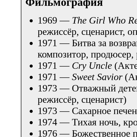
Фильмография
1969 —
The Girl Who R
режиссёр, сценарист, о
1971 — Битва за возвр
композитор, продюсер, 
1971 —
Cry Uncle
(Акте
1971 —
Sweet Savior
(А
1973 — Отважный дете
режиссёр, сценарист)
1973 — Сахарное печень
1974 — Тихая ночь, кр
1976 — Божественное п