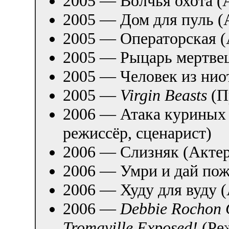
2005 — Волчья охота (
2005 — Дом для пуль (
2005 — Операторская (
2005 — Рыцарь мертвец
2005 — Человек из нио
2005 —
Virgin Beasts
(П
2006 — Атака куриных 
режиссёр, сценарист)
2006 — Слизняк (Актер
2006 — Умри и дай пож
2006 — Худу для вуду 
2006 —
Debbie Rochon C
Tromaville Exposed!
(Ре