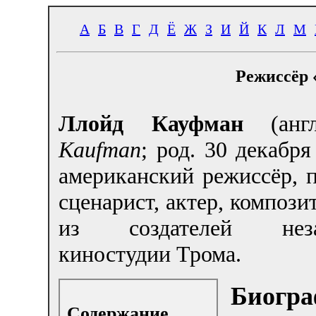
А
Б
В
Г
Д
Ё
Ж
З
И
Й
К
Л
М
Режиссёр 
Ллойд Кауфман
(ан
Kaufman
; род. 30 декабр
американский режиссёр, 
сценарист, актер, компози
из создателей неза
киностудии Трома.
Биогра
Содержание