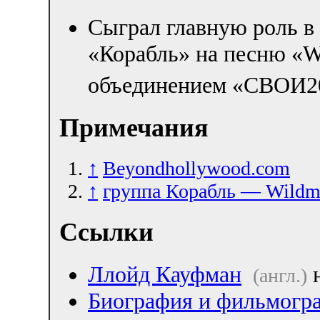
Сыграл главную роль в
«Корабль» на песню «W
объединением «СВОИ2
Примечания
↑
Beyondhollywood.com
↑
группа Корабль — Wildm
Ссылки
Ллойд Кауфман
н
(англ.)
Биография и фильмогр