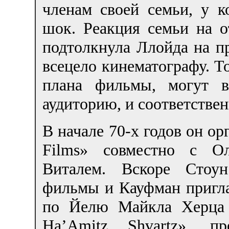
членам своей семьи, у 
шок. Реакция семьи на о
подтолкнула Ллойда на п
всецело кинематографу. То
плана фильмы, могут в
аудиторию, и соответствен
В начале 70-х годов он ор
Films» совместно с О
Виталем. Вскоре Стоун
фильмы и Кауфман пригла
по Йелю Майкла Херца 
Ha’Amitz Shvartz», пр