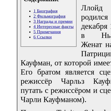
Ллойд 
1
Биография
роди
2
Фильмография
3
Награды и премии
декабря 
4
Интересные факты
5
Примечания
в Нью
6
Ссылки
Женат н
Патрици
Кауфман, от которой имеет
Его братом является сце
режиссёр Чарльз Кауф
путать с режиссёром и сц
Чарли Кауфманом).