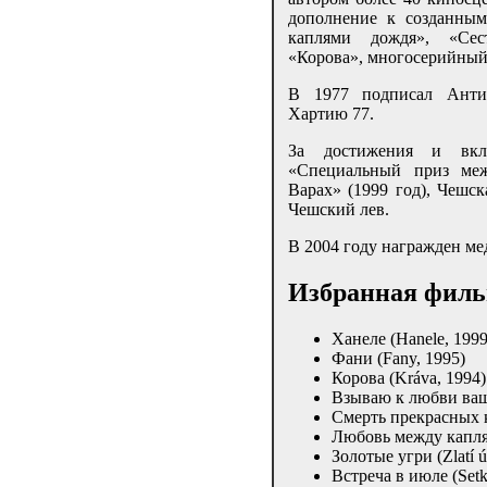
дополнение к созданным
каплями дождя», «Сес
«Корова», многосерийный
В 1977 подписал Антих
Хартию 77.
За достижения и вкл
«Специальный приз меж
Варах» (1999 год), Чешск
Чешский лев.
В 2004 году награжден мед
Избранная фил
Ханеле (Hanele, 1999
Фани (Fany, 1995)
Корова (Kráva, 1994)
Взываю к любви ваше
Смерть прекрасных ко
Любовь между каплям
Золотые угри (Zlatí ú
Встреча в июле (Setká