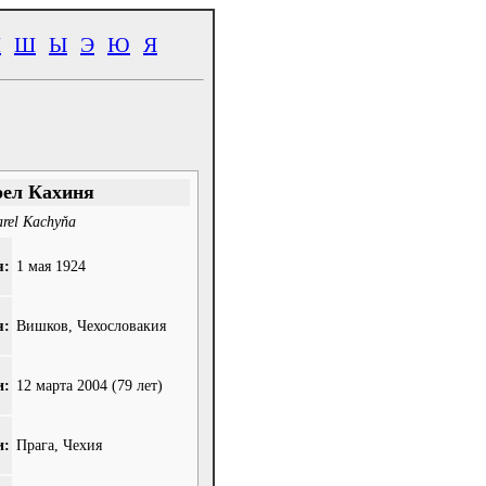
Ч
Ш
Ы
Э
Ю
Я
ел Кахиня
rel Kachyňa
я:
1 мая 1924
я:
Вишков, Чехословакия
и:
12 марта 2004
(79 лет)
и:
Прага, Чехия