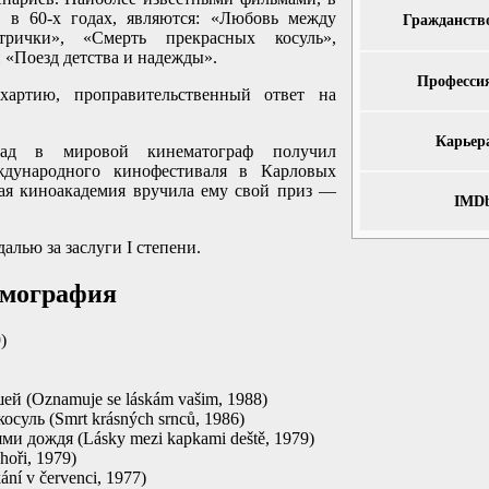
 в 60-х годах, являются: «Любовь между
Гражданств
трички», «Смерть прекрасных косуль»,
 «Поезд детства и надежды».
Професси
артию, проправительственный ответ на
Карьер
ад в мировой кинематограф получил
дународного кинофестиваля в Карловых
ая киноакадемия вручила ему свой ​​приз —
IMD
алью за заслуги I степени.
ьмография
)
й (Oznamuje se láskám vašim, 1988)
суль (Smrt krásných srnců, 1986)
и дождя (Lásky mezi kapkami deště, 1979)
hoři, 1979)
ní v červenci, 1977)