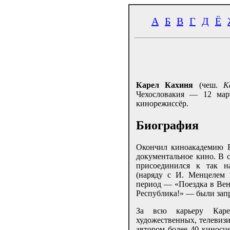
А
Б
В
Г
Д
Ё
Карел Кахиня
(чеш.
K
Чехословакия — 12 мар
кинорежиссёр.
Биография
Окончил киноакадемию F
документальное кино. В 
присоединился к так н
(наряду с И. Менцелем
период — «Поездка в Вену
Республика!» — были запр
За всю карьеру Каре
художественных, телевиз
автором более 40 киносц