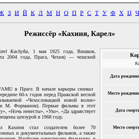
Ж
З
И
Й
К
Л
М
Н
О
П
Р
С
Т
У
Ф
Х
Ц
Режиссёр «Кахиня, Карел»
arel Kachyňa
, 1 мая 1925 года, Вишков,
Кар
та 2004 года, Прага, Чехия) — чешский
Ka
Дата рождени
AMU в Праге. В начале карьеры снимал ​​
Место рождени
середине 60-х годов перед Пражской весной
азываемой «Чехословацкой новой волне»
 и М. Форманом). Первые фильмы в этот
Дата смерт
», «Ночь невесты», «Ухо», «Да здравствует
ещены цензурой в 1968 году.
л Кахиня стал создателем более 70
Место смерт
ионных и документальных фильмов, а также
енариев. Наиболее известными фильмами, в