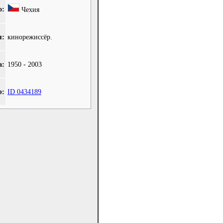
о:
Чехия
я:
кинорежиссёр.
а:
1950 - 2003
b:
ID 0434189