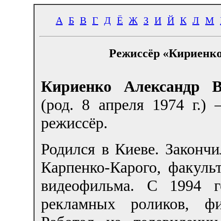
А
Б
В
Г
Д
Ё
Ж
З
И
Й
К
Л
М
Режиссёр «Кириенко
Кириенко Александр В
(род. 8 апреля 1974 г.)
режиссёр.
Родился в Киеве. Закон
Карпенко-Карого, факуль
видеофильма. С 1994 г
рекламных роликов, фи