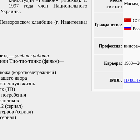
киностудии «Гамаюн» (Москва). С
Место
Москва,
1997 года член Национального
смерти:
 Украины.
СС
Невзоровском кладбище (г. Ивантеевка)
Гражданство:
Рос
Профессия:
кинореж
оезд —
учебная работа
или Тио-тио-тинкс (фильм)—
Карьера:
1983—2
кожа (короткометражный)
нашего двора
IMDb:
ID 0031
нственную жизнь
лк (ТВ)
 погребения
ванчиков
2 (сериал)
еррор (сериал)
сериал)