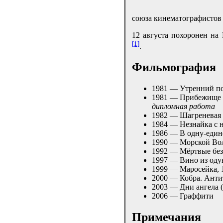
союза кинематографистов
12 августа похоронен на 
[1]
.
Фильмография
1981 — Утренний п
1981 — Прибежище 
дипломная работа
1982 — Шагреневая 
1984 — Незнайка с 
1986 — В одну-еди
1990 — Морской Во
1992 — Мёртвые без
1997 — Вино из оду
1999 — Маросейка, 1
2000 — Кобра. Антит
2003 — Дни ангела (
2006 — Граффити
Примечания