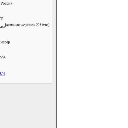
 Россия
СР
[
источник не указан 221 день
]
сия
иссёр
006
974