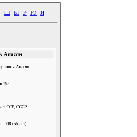
Ч
Ш
Ы
Э
Ю
Я
ь Апасян
арпович Апасян
я 1952
,
кая ССР, СССР
а 2008
(55 лет)