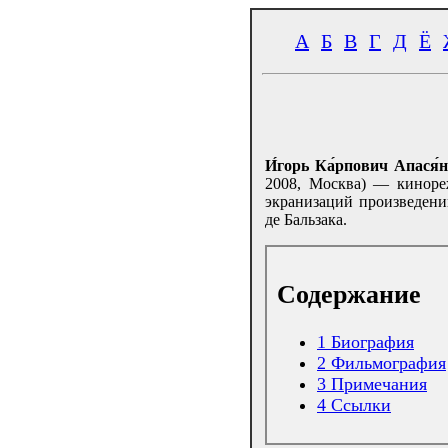
А
Б
В
Г
Д
Ё
И́горь Ка́рпович Апася́н
2008, Москва) — киноре
экранизаций произведени
де Бальзака.
Содержание
1
Биография
2
Фильмография
3
Примечания
4
Ссылки