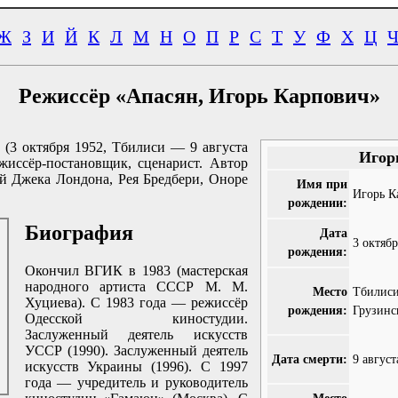
Ж
З
И
Й
К
Л
М
Н
О
П
Р
С
Т
У
Ф
Х
Ц
Режиссёр «Апасян, Игорь Карпович»
(3 октября 1952, Тбилиси — 9 августа
Игор
жиссёр-постановщик, сценарист. Автор
й Джека Лондона, Рея Бредбери, Оноре
Имя при
Игорь К
рождении:
Биография
Дата
3 октябр
рождения:
Окончил ВГИК в 1983 (мастерская
народного артиста СССР М. М.
Место
Тбилиси
Хуциева). С 1983 года — режиссёр
рождения:
Грузинс
Одесской киностудии.
Заслуженный деятель искусств
УССР (1990). Заслуженный деятель
Дата смерти:
9 август
искусств Украины (1996). С 1997
года — учредитель и руководитель