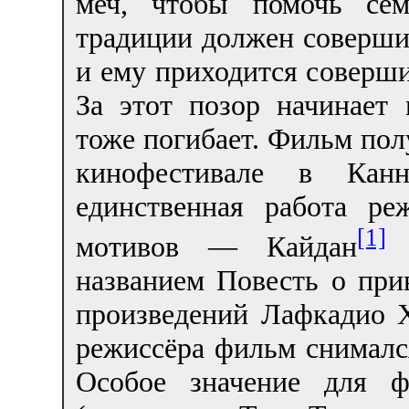
меч, чтобы помочь сем
традиции должен совершит
и ему приходится соверш
За этот позор начинает 
тоже погибает. Фильм по
кинофестивале в Кан
единственная работа ре
[1]
мотивов — Кайдан
(
названием Повесть о при
произведений Лафкадио Х
режиссёра фильм снимался
Особое значение для 