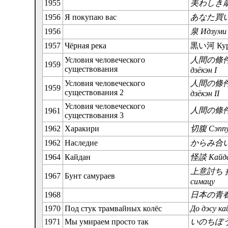
1955
美わしき歳月 
1956
Я покупаю вас
あなた買います
1956
泉 Идзуми
1957
Чёрная река
黒い河 Куро
Условия человеческого
人間の條件
1959
существования
дзёкэн I
Условия человеческого
人間の條件・
1959
существования 2
дзёкэн II
Условия человеческого
人間の條件・完
1961
существования 3
1962
Харакири
切腹 Сэппу
1962
Наследие
からみ合い К
1964
Кайдан
怪談 Кайд
上意討ち 拝領妻
1967
Бунт самураев
симацу
1968
日本の青春 Н
1970
Под стук трамвайных колёс
До дэсу ка
1971
Мы умираем просто так
いのちぼうにふ