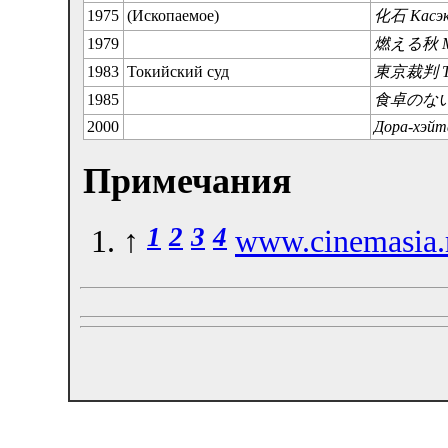
1975
(Ископаемое)
化石 Касэ
1979
燃える秋 Мо
1983
Токийский суд
東京裁判 То:
1985
食卓のない家 
2000
Дора-хэйт
Примечания
1
2
3
4
↑
www.cinemasia.