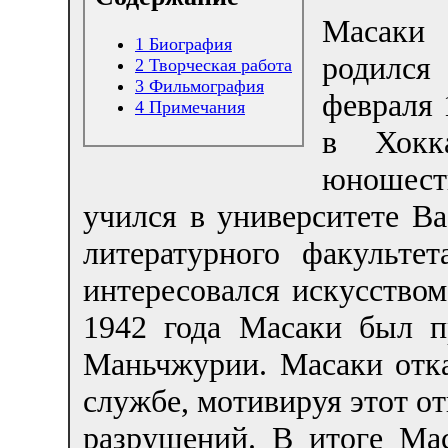
Масаки 
1
Биография
родил
2
Творческая работа
3
Фильмография
февраля 
4
Примечания
в Хокк
юношест
учился в университете В
литературного факульте
интересовался искусством
1942 года Масаки был п
Маньчжурии. Масаки отк
службе, мотивируя этот от
разрушений. В итоге Ма