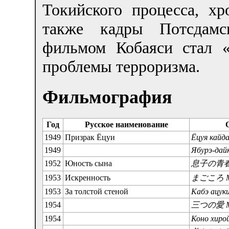
Токийского процесса, х
также кадры Потсдамс
фильмом Кобаяси стал 
проблемы терроризма.
Фильмография
Год
Русское наименование
1949
Призрак Ёцуи
Ёцуя кайд
1949
Ябурэ-дай
1952
Юность сына
息子の青春 М
1953
Искренность
まごころ Ма
1953
За толстой стеной
Кабэ ацуки
1954
三つの愛 Ми
1954
Коно хирой