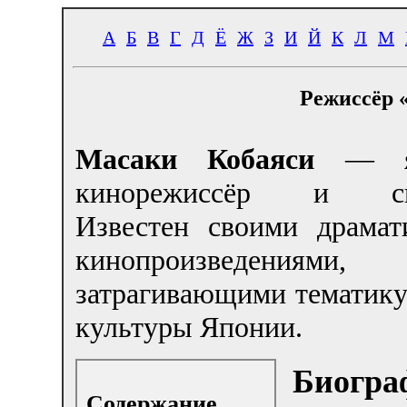
А
Б
В
Г
Д
Ё
Ж
З
И
Й
К
Л
М
Режиссёр 
Масаки Кобаяси
— яп
кинорежиссёр и сце
Известен своими драмат
кинопроизведениями,
затрагивающими тематику
культуры Японии.
Биогра
Содержание