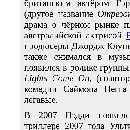
британским актёром Г
(другое название
Отрезо
драма о чёрном рынке п
австралийской актрисой
продюсеры Джордж Клуни 
также снимался в музы
появился в ролике группы
Lights Come On
, (соавто
комедии Саймона Пегга
легавые.
В 2007 Пэдди появил
триллере 2007 года Ульт