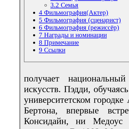
3.2
Семья
4
Фильмография(Актер)
5
Фильмография (сценарист)
6
Фильмография (режиссёр)
7
Награды и номинации
8
Примечание
9
Ссылки
получает национальны
искусств. Пэдди, обучаяс
университетском городке
Бертона, впервые вст
Консидайн, ни Медоус 