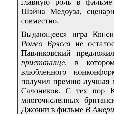
главную роль в фильм
Шэйна Медоуза, сценар
совместно.
Выдающееся игра Конс
Ромео Брэсса
не осталос
Павликовский предлож
пристанище
, в которо
влюбленного нонконфор
получил премию лучшая 
Салоников. С тех пор 
многочисленных британс
Джонни в фильме
В Амери