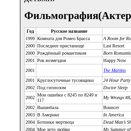
Фильмография(Актер
Год
Русское название
1999
Комната для Ромео Брасса
A Room for R
2000
Последнее пристанище
Last Resort
2000
Рождённый романтиком
Born Romanti
2001
Рок возмездия
Happy Now
2001
The Martins
2001
Круглосуточные тусовщики
24 Hour Party
2002
Под гипнозом
Doctor Sleep
Мои ошибки с 8245 по 8249 и
2002
My Wrongs #8
117
2002
Вышибала
Bouncer
2003
В Америке
In America
2004
Ботинки мертвеца
Dead Man’s S
2004
Мое лето любви
My Summer of