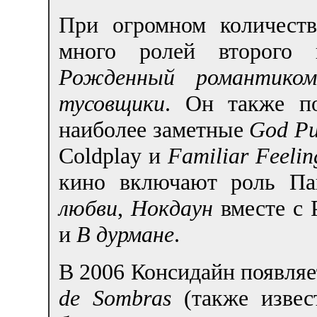
При огромном количест
много ролей второго 
Рожденный романтиком
тусовщики
. Он также п
наиболее заметные
God Pu
Coldplay и
Familiar Feelin
кино включают роль Па
любви
,
Нокдаун
вместе с 
и
В дурмане
.
В 2006 Консидайн появляе
de Sombras
(также изве