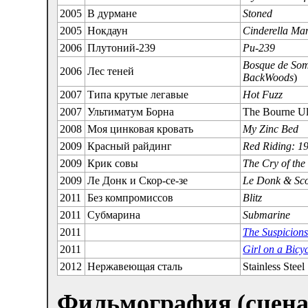
2005
В дурмане
Stoned
2005
Нокдаун
Cinderella Ma
2006
Плутоний-239
Pu-239
Bosque de So
2006
Лес теней
BackWoods
)
2007
Типа крутые легавые
Hot Fuzz
2007
Ультиматум Борна
The Bourne U
2008
Моя цинковая кровать
My Zinc Bed
2009
Красный райдинг
Red Riding: 1
2009
Крик совы
The Cry of th
2009
Ле Донк и Скор-се-зе
Le Donk & Sco
2011
Без компромиссов
Blitz
2011
Субмарина
Submarine
2011
The Suspicion
2011
Girl on a Bicy
2012
Нержавеющая сталь
Stainless Steel
Фильмография (сцена