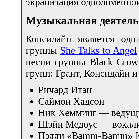
экранизация однодоменной
Музыкальная деятель
Консидайн является одн
группы
She Talks to Angel
песни группы Black Crowe
групп: Грант, Консидайн и
Ричард Итан
Саймон Хадсон
Ник Хемминг — ведущи
Шэйн Медоус — вокал
Пэдди «Bamm-Bamm» Ко