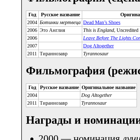
Год
Русское название
Оригина
2004
Ботинки мертвеца
Dead Man’s Shoes
2006
Это Англия
This is England
, Uncredited
2006
Leave Before The Lights C
2007
Dog Altogether
2011
Тираннозавр
Tyrannosaur
Фильмография (режис
Год
Русское название
Оригинальное название
2004
Dog Altogether
2011
Тираннозавр
Tyrannosaur
Награды и номинаци
2000 — номинация
луч