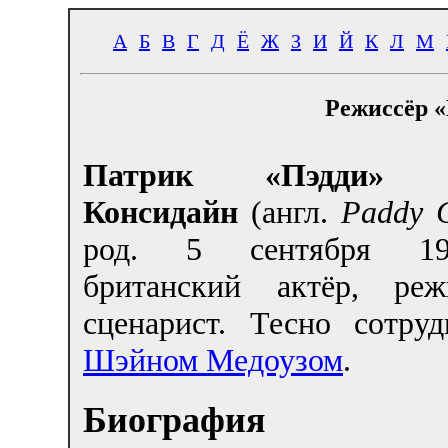
А
Б
В
Г
Д
Ё
Ж
З
И
Й
К
Л
М
Режиссёр «
Патрик «Пэдди» 
Консидайн
(англ.
Paddy C
род.
5 сентября 19
британский актёр, ре
сценарист. Тесно сотруд
Шэйном Медоузом
.
Биография