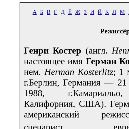
А
Б
В
Г
Д
Ё
Ж
З
И
Й
К
Л
М
Режиссёр
Генри Костер
(англ.
Henr
настоящее имя
Герман К
нем.
Herman Kosterlitz
;
1 
г.Берлин, Германия — 21
1988, г.Камарилль
Калифорния, США). Герм
американский режи
сценарист еврей