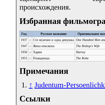
происхождения.
Избранная фильмогр
Год
Русское название
Оригинальное наз
1937
Сто мужчин и одна девушка
One Hundred Men and
ф
1947
Жена епископа
The Bishop's Wife
ф
1950
Харви
Harvey
ф
1953
Плащаница
The Robe
ф
Примечания
↑
Judentum-Persoenlichk
Ссылки